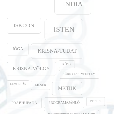
INDIA
ISKCON
ISTEN
JÓGA
KRISNA-TUDAT
KÉPEK
KRISNA-VÖLGY
KÖRNYEZETVÉDELEM
LEMONDÁS
MESÉK
MKTHK
RECEPT
PROGRAMAJÁNLÓ
PRABHUPADA