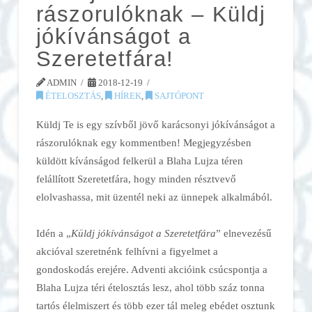
rászorulóknak – Küldj
jókívánságot a
Szeretetfára!
ADMIN
2018-12-19
ÉTELOSZTÁS
,
HÍREK
,
SAJTÓPONT
Küldj Te is egy szívből jövő karácsonyi jókívánságot a
rászorulóknak egy kommentben! Megjegyzésben
küldött kívánságod felkerül a Blaha Lujza téren
felállított Szeretetfára, hogy minden résztvevő
elolvashassa, mit üzentél neki az ünnepek alkalmából.
Idén a „
Küldj jókívánságot a Szeretetfára
” elnevezésű
akcióval szeretnénk felhívni a figyelmet a
gondoskodás erejére. Adventi akcióink csúcspontja a
Blaha Lujza téri ételosztás lesz, ahol több száz tonna
tartós élelmiszert és több ezer tál meleg ebédet osztunk