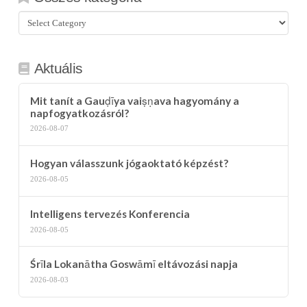
Összes
kategória
Aktuális
Mit tanít a Gauḍīya vaiṣṇava hagyomány a
napfogyatkozásról?
2026-08-07
Hogyan válasszunk jógaoktató képzést?
2026-08-05
Intelligens tervezés Konferencia
2026-08-05
Śrīla Lokanātha Goswāmī eltávozási napja
2026-08-03