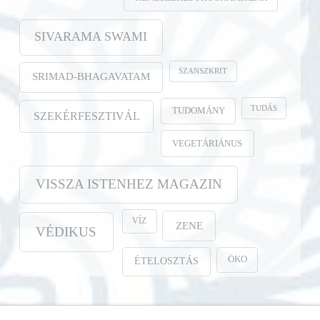
SIVARAMA SWAMI
SZANSZKRIT
SRIMAD-BHAGAVATAM
TUDÁS
TUDOMÁNY
SZEKÉRFESZTIVÁL
VEGETÁRIÁNUS
VISSZA ISTENHEZ MAGAZIN
VÍZ
ZENE
VÉDIKUS
ÖKO
ÉTELOSZTÁS