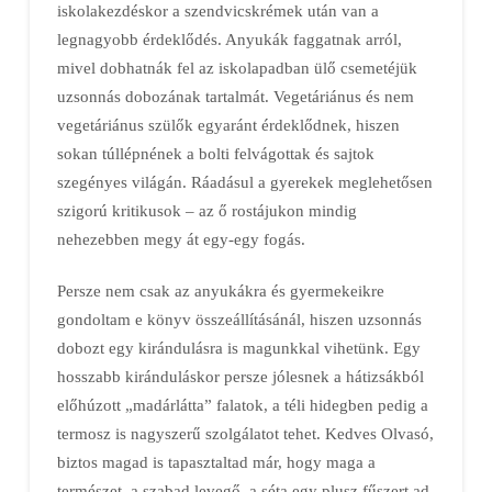
iskolakezdéskor a szendvicskrémek után van a
legnagyobb érdeklődés. Anyukák faggatnak arról,
mivel dobhatnák fel az iskolapadban ülő csemetéjük
uzsonnás dobozának tartalmát. Vegetáriánus és nem
vegetáriánus szülők egyaránt érdeklődnek, hiszen
sokan túllépnének a bolti felvágottak és sajtok
szegényes világán. Ráadásul a gyerekek meglehetősen
szigorú kritikusok – az ő rostájukon mindig
nehezebben megy át egy-egy fogás.
Persze nem csak az anyukákra és gyermekeikre
gondoltam e könyv összeállításánál, hiszen uzsonnás
dobozt egy kirándulásra is magunkkal vihetünk. Egy
hosszabb kiránduláskor persze jólesnek a hátizsákból
előhúzott „madárlátta” falatok, a téli hidegben pedig a
termosz is nagyszerű szolgálatot tehet. Kedves Olvasó,
biztos magad is tapasztaltad már, hogy maga a
természet, a szabad levegő, a séta egy plusz fűszert ad