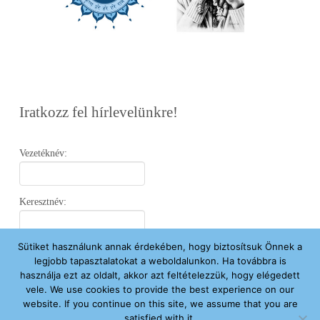
Iratkozz fel hírlevelünkre!
Vezetéknév:
Keresztnév:
Sütiket használunk annak érdekében, hogy biztosítsuk Önnek a
Email:
legjobb tapasztalatokat a weboldalunkon. Ha továbbra is
használja ezt az oldalt, akkor azt feltételezzük, hogy elégedett
vele. We use cookies to provide the best experience on our
Elfogadom az
Adatvédelmi Nyilatkozatot
.
website. If you continue on this site, we assume that you are
satisfied with it.