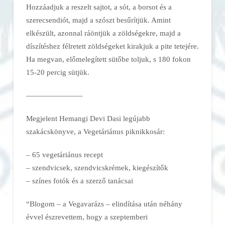
Hozzáadjuk a reszelt sajtot, a sót, a borsot és a
szerecsendiót, majd a szószt besűrítjük. Amint
elkészült, azonnal ráöntjük a zöldségekre, majd a
díszítéshez félretett zöldségeket kirakjuk a pite tetejére.
Ha megvan, előmelegített sütőbe toljuk, s 180 fokon
15-20 percig sütjük.
———————–
Megjelent Hemangi Devi Dasi legújabb
szakácskönyve, a Vegetáriánus piknikkosár:
– 65 vegetáriánus recept
– szendvicsek, szendvicskrémek, kiegészítők
– színes fotók és a szerző tanácsai
“Blogom – a Vegavarázs – elindítása után néhány
évvel észrevettem, hogy a szeptemberi