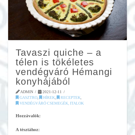
Tavaszi quiche – a
télen is tökéletes
vendégváró Hémangi
konyhájából
ADMIN
2021-12-11
GASZTRO
,
HÍREK
,
RECEPTEK
,
VENDÉGVÁRÓ CSEMEGÉK, ITALOK
Hozzávalók:
A tésztához: