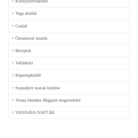
Környezetvédelem
Vega aloldal
Család
Önismereti tesztek
Receptek
Vallásközi
Képeslapküldő
Szanszkrit szavak kiejtése
Vissza Istenhez Magazin megrendelés
VAISNAVA NAPTÁR