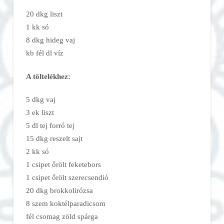
20 dkg liszt
1 kk só
8 dkg hideg vaj
kb fél dl víz
A töltelékhez:
5 dkg vaj
3 ek liszt
5 dl tej forró tej
15 dkg reszelt sajt
2 kk só
1 csipet őrölt feketebors
1 csipet őrölt szerecsendió
20 dkg brokkolirózsa
8 szem koktélparadicsom
fél csomag zöld spárga