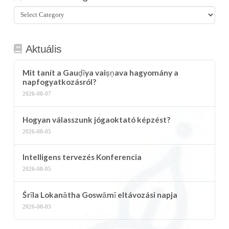
Összes
kategória
Aktuális
Mit tanít a Gauḍīya vaiṣṇava hagyomány a
napfogyatkozásról?
2026-08-07
Hogyan válasszunk jógaoktató képzést?
2026-08-05
Intelligens tervezés Konferencia
2026-08-05
Śrīla Lokanātha Goswāmī eltávozási napja
2026-08-03