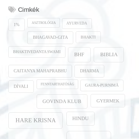
Cimkék
ASZTROLÓGIA
AYURVEDA
1%
BHAKTI
BHAGAVAD-GITA
BHAKTIVEDANTA SWAMI
BHF
BIBLIA
CAITANYA MAHAPRABHU
DHARMA
FENNTARTHATÓSÁG
GAURA-PURṆIMĀ
DÍVALI
GYERMEK
GOVINDA KLUB
HINDU
HARE KRISNA