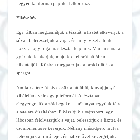
negyed kaliforniai paprika felkockázva
Elkészítés:
Egy tálban megcsináljuk a tésztát: a lisztet elkeverjük a
sóval, belereszeljük a vajat, és annyi vizet adunk
hozzá, hogy rugalmas tésztát kapjunk. Miután simára
gyúrtuk, letakarjuk, majd kb. fél órát hűtőben
pihentetjük. Közben megpároljuk a brokkolit és a
spárgát.
Amikor a tésztát kivesszük a hűtőből, kinyújtjuk, és
kibélelünk vele egy piteformát. A tésztában
elegyengetjük a zöldségeket – néhányat tegyünk félre
a tetejére díszítéshez. Elkészítjük a sajtszószt: egy
lábosban felolvasztjuk a vajat, beleszórjuk a lisztet, és
csomómentesre keverjük. Néhány másodperc múlva
beleöntjük a forró tejet, és habverővel kevergetjük.