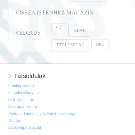
VISSZA ISTENHEZ MAGAZIN
VÍZ
ZENE
VÉDIKUS
ÖKO
ÉTELOSZTÁS
Társoldalak
Prabhupada.net
Founderacharya.com
GBC.iskcon.org
Sivarama Swami
Védikus Tudományok Kutatóközpontja
108.hu
Közösség.krisna.hu