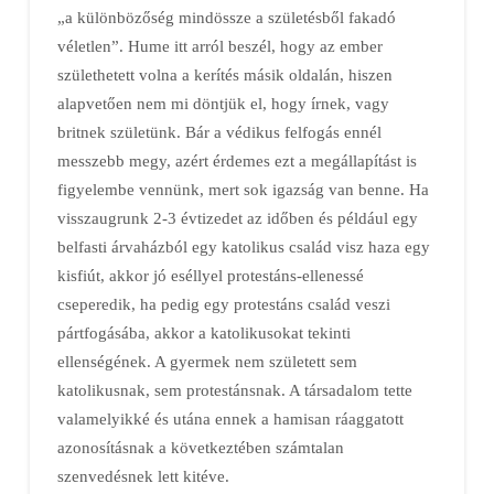
„a különbözőség mindössze a születésből fakadó
véletlen”. Hume itt arról beszél, hogy az ember
születhetett volna a kerítés másik oldalán, hiszen
alapvetően nem mi döntjük el, hogy írnek, vagy
britnek születünk. Bár a védikus felfogás ennél
messzebb megy, azért érdemes ezt a megállapítást is
figyelembe vennünk, mert sok igazság van benne. Ha
visszaugrunk 2-3 évtizedet az időben és például egy
belfasti árvaházból egy katolikus család visz haza egy
kisfiút, akkor jó eséllyel protestáns-ellenessé
cseperedik, ha pedig egy protestáns család veszi
pártfogásába, akkor a katolikusokat tekinti
ellenségének. A gyermek nem született sem
katolikusnak, sem protestánsnak. A társadalom tette
valamelyikké és utána ennek a hamisan ráaggatott
azonosításnak a következtében számtalan
szenvedésnek lett kitéve.