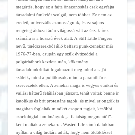
megértés, hogy ez a fajta önazonosítás csak egyfajta
társadalmi funkciót szolgál, nem többet. Ez nem az
eredeti, univerzális azonosságunk, és ez sajnos
rengeteg áldozat árán világossá vált az észak-írek
számára is a hosszú évek alatt. A
Stiff
Little
Fingers
nevű, tinédzserekből álló belfasti punk-zenekar már
1976-77-ben, csupán egy szűk évtizeddel a
polgárháború kezdete után, kőkemény
társadalomkritikát fogalmazott meg mind a saját
szüleik, mind a politikusok, mind a paramilitáris
szervezetek ellen. A zenekar maga is vegyes etnikai és
vallási hátterű felállásban játszott, tehát voltak benne ír
katolikus és brit protestáns tagok, és mivel rajongóik is
magában foglalták mindkét csoport tagjait, későbbi
szociológiai tanulmányok „a fiatalság megmentői”-
ként utaltak a zenekarra.
Wasted
Li
fe
című dalukban
nyíltan a világ tudtára adták, hogy nem öldökléssel