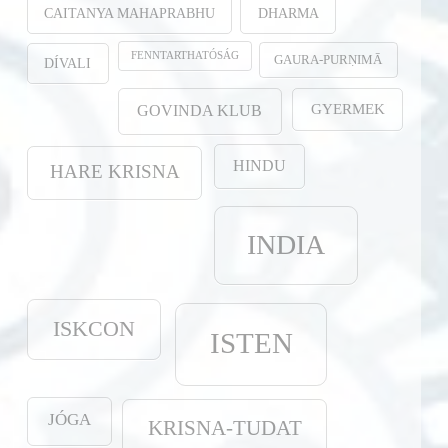
CAITANYA MAHAPRABHU
DHARMA
FENNTARTHATÓSÁG
GAURA-PURṆIMĀ
DÍVALI
GYERMEK
GOVINDA KLUB
HINDU
HARE KRISNA
INDIA
ISKCON
ISTEN
JÓGA
KRISNA-TUDAT