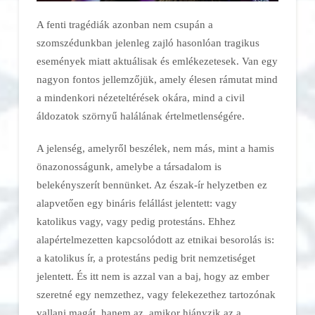
A fenti tragédiák azonban nem csupán a
szomszédunkban jelenleg zajló hasonlóan tragikus
események miatt aktuálisak és emlékezetesek. Van egy
nagyon fontos jellemzőjük, amely élesen rámutat mind
a mindenkori nézeteltérések okára, mind a civil
áldozatok szörnyű halálának értelmetlenségére.
A jelenség, amelyről beszélek, nem más, mint a hamis
önazonosságunk, amelybe a társadalom is
belekényszerít bennünket. Az észak-ír helyzetben ez
alapvetően egy bináris felállást jelentett: vagy
katolikus vagy, vagy pedig protestáns. Ehhez
alapértelmezetten kapcsolódott az etnikai besorolás is:
a katolikus ír, a protestáns pedig brit nemzetiséget
jelentett. És itt nem is azzal van a baj, hogy az ember
szeretné egy nemzethez, vagy felekezethez tartozónak
vallani magát, hanem az, amikor hiányzik az a