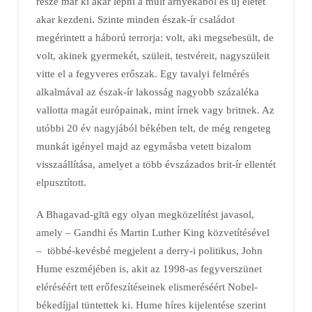
része már ki akar lépni a múlt árnyékából és új életet
akar kezdeni. Szinte minden észak-ír családot
megérintett a háború terrorja: volt, aki megsebesült, de
volt, akinek gyermekét, szüleit, testvéreit, nagyszüleit
vitte el a fegyveres erőszak. Egy tavalyi felmérés
alkalmával az észak-ír lakosság nagyobb százaléka
vallotta magát európainak, mint írnek vagy britnek. Az
utóbbi 20 év nagyjából békében telt, de még rengeteg
munkát igényel majd az egymásba vetett bizalom
visszaállítása, amelyet a több évszázados brit-ír ellentét
elpusztított.
A Bhagavad-gītā egy olyan megközelítést javasol,
amely – Gandhi és Martin Luther King közvetítésével
– többé-kevésbé megjelent a derry-i politikus, John
Hume eszméjében is, akit az 1998-as fegyverszünet
eléréséért tett erőfeszítéseinek elismeréséért Nobel-
békedíjjal tüntettek ki. Hume híres kijelentése szerint