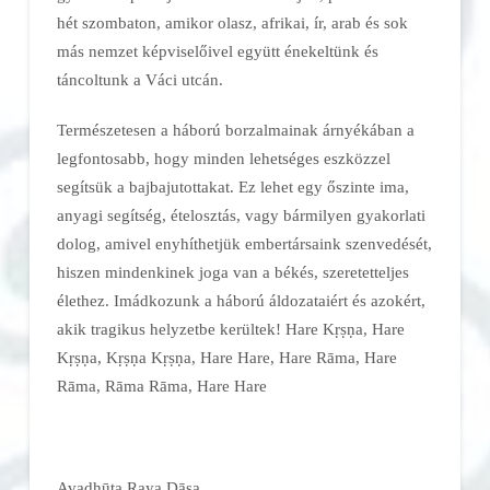
hét szombaton, amikor olasz, afrikai, ír, arab és sok
más nemzet képviselőivel együtt énekeltünk és
táncoltunk a Váci utcán.
Természetesen a háború borzalmainak árnyékában a
legfontosabb, hogy minden lehetséges eszközzel
segítsük a bajbajutottakat. Ez lehet egy őszinte ima,
anyagi segítség, ételosztás, vagy bármilyen gyakorlati
dolog, amivel enyhíthetjük embertársaink szenvedését,
hiszen mindenkinek joga van a békés, szeretetteljes
élethez. Imádkozunk a háború áldozataiért és azokért,
akik tragikus helyzetbe kerültek! Hare Kṛṣṇa, Hare
Kṛṣṇa, Kṛṣṇa Kṛṣṇa, Hare Hare, Hare Rāma, Hare
Rāma, Rāma Rāma, Hare Hare
Avadhūta Raya Dāsa