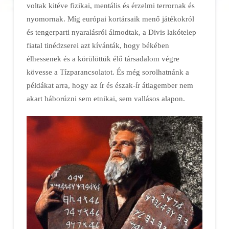
voltak kitéve fizikai, mentális és érzelmi terrornak és
nyomornak. Míg európai kortársaik menő játékokról
és tengerparti nyaralásról álmodtak, a Divis lakótelep
fiatal tinédzserei azt kívánták, hogy békében
élhessenek és a körülöttük élő társadalom végre
kövesse a Tízparancsolatot. És még sorolhatnánk a
példákat arra, hogy az ír és észak-ír átlagember nem
akart háborúzni sem etnikai, sem vallásos alapon.