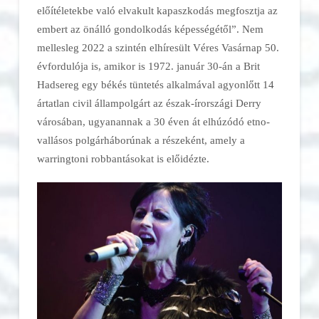
előítéletekbe való elvakult kapaszkodás megfosztja az
embert az önálló gondolkodás képességétől”. Nem
mellesleg 2022 a szintén elhíresült
Véres Vasárnap
50.
évfordulója is, amikor is 1972. január 30-án a Brit
Hadsereg egy békés tüntetés alkalmával agyonlőtt 14
ártatlan civil állampolgárt az észak-írországi Derry
városában, ugyanannak a 30 éven át elhúzódó etno-
vallásos polgárháborúnak a részeként, amely a
w
arringtoni
robbantások
at is előidézte.