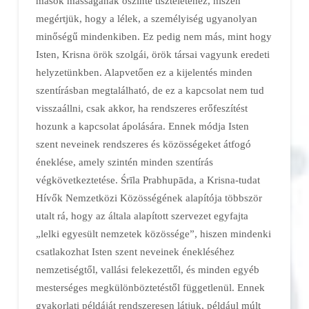
mások másságának őszinte tiszteletéhez, hiszen
megértjük, hogy a lélek, a személyiség ugyanolyan
minőségű mindenkiben. Ez pedig nem más, mint hogy
Isten, Krisna örök szolgái, örök társai vagyunk eredeti
helyzetünkben. Alapvetően ez a kijelentés minden
szentírásban megtalálható, de ez a kapcsolat nem tud
visszaállni, csak akkor, ha rendszeres erőfeszítést
hozunk a kapcsolat ápolására. Ennek módja Isten
szent neveinek rendszeres és közösségeket átfogó
éneklése, amely szintén minden szentírás
végkövetkeztetése. Śrīla Prabhupāda, a Krisna-tudat
Hívők Nemzetközi Közösségének alapítója többször
utalt rá, hogy az általa alapított szervezet egyfajta
„lelki egyesült nemzetek közössége”, hiszen mindenki
csatlakozhat Isten szent neveinek énekléséhez
nemzetiségtől, vallási felekezettől, és minden egyéb
mesterséges megkülönböztetéstől függetlenül. Ennek
gyakorlati példáját rendszeresen látjuk, például múlt