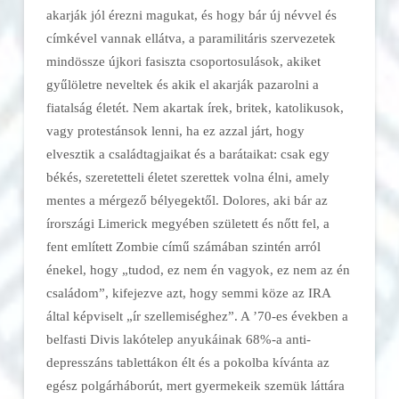
akarják jól érezni magukat, és hogy bár új névvel és
címkével vannak ellátva, a paramilitáris szervezetek
mindössze újkori fasiszta csoportosulások, akiket
gyűlöletre neveltek és akik el akarják pazarolni a
fiatalság életét. Nem akartak írek, britek, katolikusok,
vagy protestánsok lenni, ha ez azzal járt, hogy
elvesztik a családtagjaikat és a barátaikat: csak egy
békés, szeretetteli életet szerettek volna élni, amely
mentes a mérgező bélyegektől. Dolores, aki bár az
írországi Limerick megyében született és nőtt fel, a
fent említett
Zombie
című számában szintén arról
énekel, hogy „tudod, ez nem én vagyok, ez nem az én
családom”, kifejezve azt, hogy semmi köze az IRA
által képviselt „ír szellemiséghez”. A ’70-es években a
belfasti Divis lakótelep anyukáinak 68%-a anti-
depresszáns tablettákon élt és a pokolba kívánta az
egész polgárháborút, mert gyermekeik szemük láttára