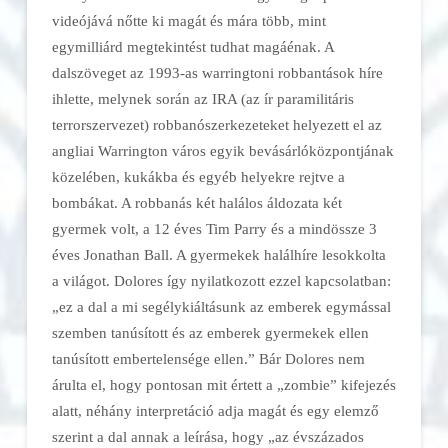
videójává nőtte ki magát és mára több, mint
egymilliárd megtekintést tudhat magáénak. A
dalszöveget az 1993-as w
arringtoni
robbantások
híre
ihlette, melynek során az IRA (az ír paramilitáris
terrorszervezet) robbanószerkezeteket helyezett el az
angliai Warrington város egyik bevásárlóközpontjának
közelében, kukákba és egyéb helyekre rejtve a
bombákat. A robbanás két halálos áldozata két
gyermek volt, a 12 éves Tim Parry és a mindössze 3
éves Jonathan Ball. A gyermekek halálhíre lesokkolta
a világot. Dolores így nyilatkozott ezzel kapcsolatban:
„ez a dal a mi segélykiáltásunk az emberek egymással
szemben tanúsított és az emberek gyermekek ellen
tanúsított embertelensége ellen.” Bár Dolores nem
árulta el, hogy pontosan mit értett a „zombie” kifejezés
alatt, néhány interpretáció adja magát és egy elemző
szerint a dal annak a leírása, hogy „az évszázados