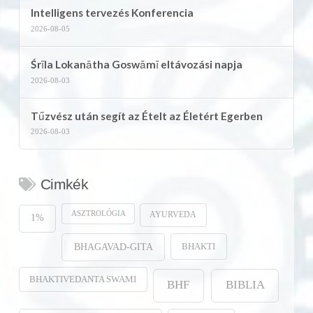
Intelligens tervezés Konferencia
2026-08-05
Śrīla Lokanātha Goswāmī eltávozási napja
2026-08-03
Tűzvész után segít az Ételt az Életért Egerben
2026-08-03
Cimkék
ASZTROLÓGIA
AYURVEDA
1%
BHAKTI
BHAGAVAD-GITA
BHAKTIVEDANTA SWAMI
BHF
BIBLIA