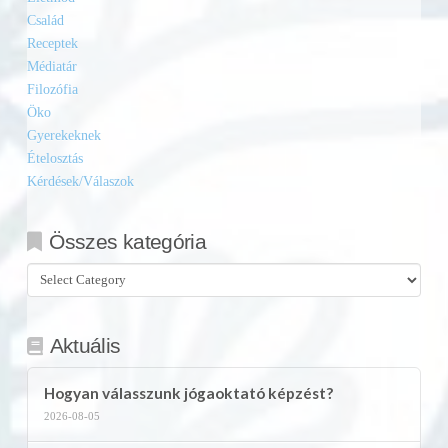
Család
Receptek
Médiatár
Filozófia
Öko
Gyerekeknek
Ételosztás
Kérdések/Válaszok
Összes kategória
Összes
kategória
Aktuális
Hogyan válasszunk jógaoktató képzést?
2026-08-05