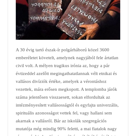
A 30 évig tartó észak-ír polgárháború közel 3600
emberéletet követelt, amelynek nagyjából fele ártatlan
civil volt. A mélyen tragikus irónia az, hogy a pár
évtizeddel azelőtt megingathatatlannak vélt etnikai és
vallásos divíziók értéke, amelyek a vérontáshoz
vezettek, mára erősen megkopott. A templomba járók
száma jelentősen visszaesett, sokan elfordultak az
intézményesített vallásosságtól és egyfajta univerzális,
spirituális azonosságot vettek fel, vagy hallani sem
akarnak a vallásról. Bár az iskolák szegregációs
mutatója még mindig 90% feletti, a mai fiatalok nagy