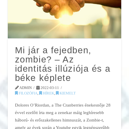
Mi jár a fejedben,
zombie? – Az
identitás illúziója és a
béke képlete
ADMIN
2022-03-11
FILOZÓFIA
,
HÍREK
,
KIEMELT
Dolores O’Riordan, a
The
Cranberries
énekesnője 28
évvel ezelőtt írta meg a zenekar máig leghíresebb
háború- és erőszakellenes himnuszát, a
Zombie
-t,
amely az évek során a Youtube egyik legnépszerűbb