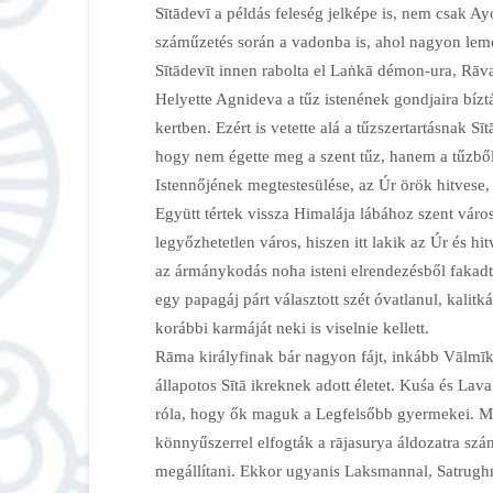
Sītādevī a példás feleség jelképe is, nem csak Ay
száműzetés során a vadonba is, ahol nagyon lem
Sītādevīt innen rabolta el Laṅkā démon-ura, Rāvan
Helyette Agnideva a tűz istenének gondjaira bíztá
kertben. Ezért is vetette alá a tűzszertartásnak Sī
hogy nem égette meg a szent tűz, hanem a tűzből 
Istennőjének megtestesülése, az Úr örök hitvese, 
Együtt tértek vissza Himalája lábához szent váro
legyőzhetetlen város, hiszen itt lakik az Úr és h
az ármánykodás noha isteni elrendezésből fakadt,
egy papagáj párt választott szét óvatlanul, kalitk
korábbi karmáját neki is viselnie kellett.
Rāma királyfinak bár nagyon fájt, inkább Vālmīk
állapotos Sītā ikreknek adott életet. Kuśa és Lav
róla, hogy ők maguk a Legfelsőbb gyermekei. Min
könnyűszerrel elfogták a rājasurya áldozatra szá
megállítani. Ekkor ugyanis Laksmannal, Satrughn