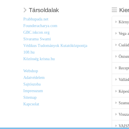
Társoldalak
Kie
Prabhupada.net
Körny
Founderacharya.com
GBC.iskcon.org
Vega a
Sivarama Swami
Csalá
Védikus Tudományok Kutatóközpontja
108.hu
Önisme
Közösség.krisna.hu
Recep
Webshop
Adatvédelem
Vallás
Sajtószoba
Impresszum
Képes
Sitemap
Szansz
Kapcsolat
Vissza
VAIS