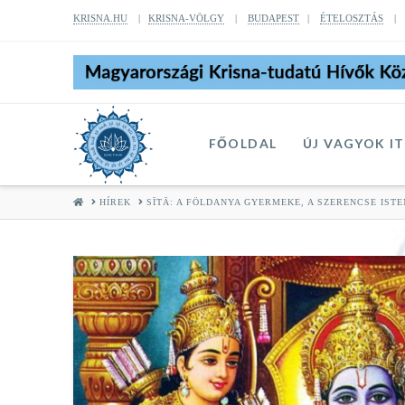
KRISNA.HU
|
KRISNA-VÖLGY
|
BUDAPEST
|
ÉTELOSZTÁS
FŐOLDAL
ÚJ VAGYOK I
HOME
HÍREK
SĪTĀ: A FÖLDANYA GYERMEKE, A SZERENCSE IST