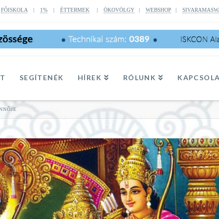
|
FÔISKOLA
|
1%
|
ÉTTERMEK
|
ÖKOVÖLGY
|
WEBSHOP
|
SIVARAMASW
TT
SEGÍTENÉK
HÍREK
RÓLUNK
KAPCSOL
ENNŐJE