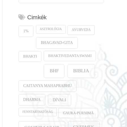
Cimkék
ASZTROLÓGIA
AYURVEDA
1%
BHAGAVAD-GITA
BHAKTIVEDANTA SWAMI
BHAKTI
BHF
BIBLIA
CAITANYA MAHAPRABHU
DHARMA
DÍVALI
FENNTARTHATÓSÁG
GAURA-PURṆIMĀ
GYERMEK