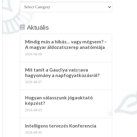
Összes
kategória
Aktuális
Mindig más a hibás… vagy mégsem? –
A magyar áldozatszerep anatómiája
2026-08-08
Mit tanít a Gauḍīya vaiṣṇava
hagyomány a napfogyatkozásról?
2026-08-07
Hogyan válasszunk jógaoktató
képzést?
2026-08-05
Intelligens tervezés Konferencia
2026-08-05