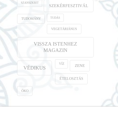
SZANSZKRIT
SZEKÉRFESZTIVÁL
TUDÁS
TUDOMÁNY
VEGETÁRIÁNUS
VISSZA ISTENHEZ
MAGAZIN
VÍZ
ZENE
VÉDIKUS
ÉTELOSZTÁS
ÖKO