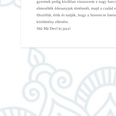
gyermek pedig kiválóan visszaverte e nagy harc
elmesélték édesanyjuk történetét, majd a család 
filozófiát, értik és tudják, hogy a Szerencse Ist
körülmény ellenére.
Sītā Mā Devī ki jaya!