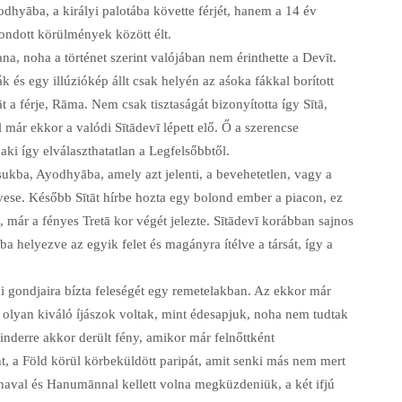
odhyāba, a királyi palotába követte férjét, hanem a 14 év
ondott körülmények között élt.
a, noha a történet szerint valójában nem érinthette a Devīt.
k és egy illúziókép állt csak helyén az aśoka fákkal borított
tāt a férje, Rāma. Nem csak tisztaságát bizonyította így Sītā,
már ekkor a valódi Sītādevī lépett elő. Ő a szerencse
aki így elválaszthatatlan a Legfelsőbbtől.
sukba, Ayodhyāba, amely azt jelenti, a bevehetetlen, vagy a
itvese. Később Sītāt hírbe hozta egy bolond ember a piacon, ez
 már a fényes Tretā kor végét jelezte. Sītādevī korábban sajnos
ába helyezve az egyik felet és magányra ítélve a társát, így a
i gondjaira bízta feleségét egy remetelakban. Az ekkor már
a olyan kiváló íjászok voltak, mint édesapjuk, noha nem tudtak
derre akkor derült fény, amikor már felnőttként
nt, a Föld körül körbeküldött paripát, amit senki más nem mert
aval és Hanumānnal kellett volna megküzdeniük, a két ifjú