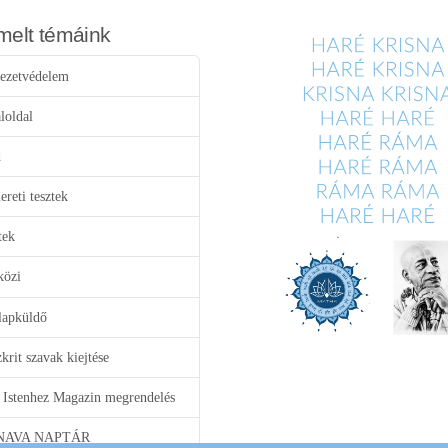
melt témáink
ezetvédelem
loldal
d
reti tesztek
tek
közi
lapküldő
krit szavak kiejtése
 Istenhez Magazin megrendelés
NAVA NAPTÁR