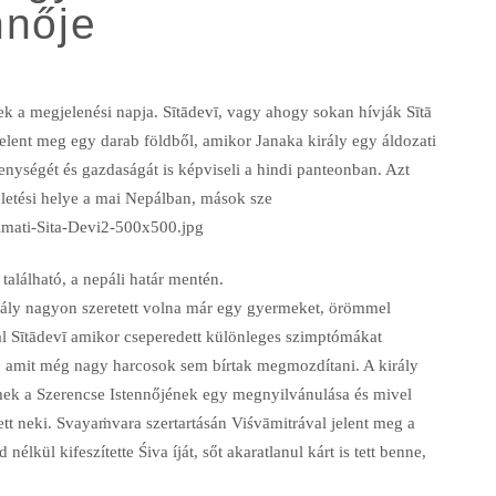
nnője
 a megjelenési napja. Sītādevī, vagy ahogy sokan hívják Sītā
elent meg egy darab földből, amikor Janaka király egy áldozati
enységét és gazdaságát is képviseli a hindi panteonban. Azt
letési helye a mai Nepálban, mások sze
található, a nepáli határ mentén.
irály nagyon szeretett volna már egy gyermeket, örömmel
tal Sītādevī amikor cseperedett különleges szimptómákat
íját, amit még nagy harcosok sem bírtak megmozdítani. A király
mek a Szerencse Istennőjének egy megnyilvánulása és mivel
resett neki. Svayaṁvara szertartásán Viśvāmitrával jelent meg a
kül kifeszítette Śiva íját, sőt akaratlanul kárt is tett benne,