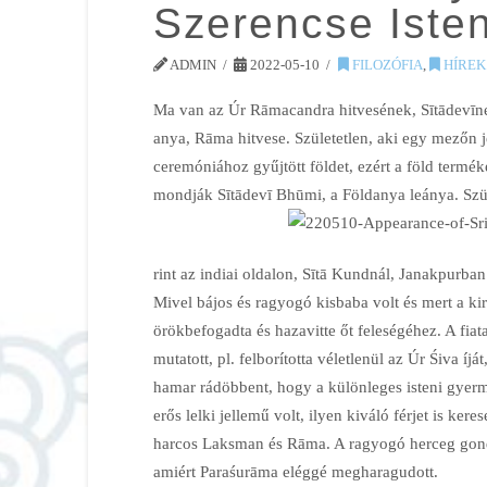
Szerencse Iste
ADMIN
2022-05-10
FILOZÓFIA
,
HÍREK
Ma van az Úr Rāmacandra hitvesének, Sītādevīnek
anya, Rāma hitvese. Születetlen, aki egy mezőn j
ceremóniához gyűjtött földet, ezért a föld termék
mondják Sītādevī Bhūmi, a Földanya leánya. Szü
rint az indiai oldalon, Sītā Kundnál, Janakpurban 
Mivel bájos és ragyogó kisbaba volt és mert a k
örökbefogadta és hazavitte őt feleségéhez. A fia
mutatott, pl. felborította véletlenül az Úr Śiva 
hamar rádöbbent, hogy a különleges isteni gyer
erős lelki jellemű volt, ilyen kiváló férjet is ke
harcos Laksman és Rāma. A ragyogó herceg gond nél
amiért Paraśurāma eléggé megharagudott.