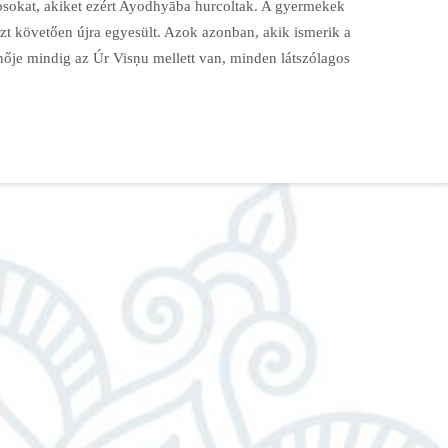
osokat, akiket ezért Ayodhyāba hurcoltak. A gyermekek
ezt követően újra egyesült. Azok azonban, akik ismerik a
ennője mindig az Úr Visṇu mellett van, minden látszólagos