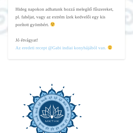
Hideg napokon adhatunk hozzá melegítő fűszereket,
pl. fahéjat, vagy az extrém ízek kedvelői egy kis
porított gyömbért.
Jó étvágyat!
Az eredeti recept @Gabi indiai konyhájából van.