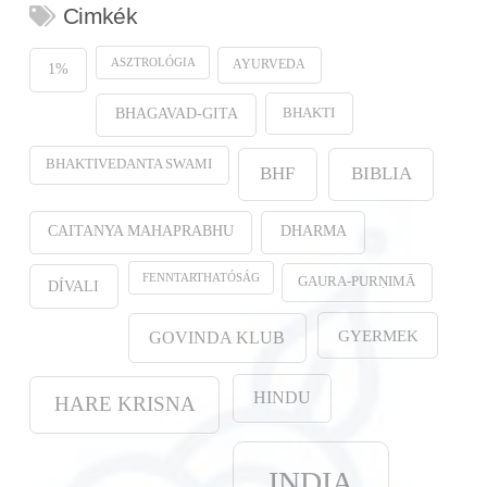
Cimkék
ASZTROLÓGIA
AYURVEDA
1%
BHAKTI
BHAGAVAD-GITA
BHAKTIVEDANTA SWAMI
BHF
BIBLIA
CAITANYA MAHAPRABHU
DHARMA
FENNTARTHATÓSÁG
GAURA-PURṆIMĀ
DÍVALI
GYERMEK
GOVINDA KLUB
HINDU
HARE KRISNA
INDIA