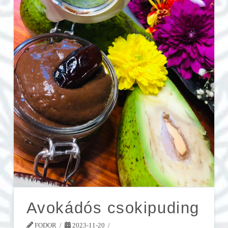
Avokádós csokipuding
FODOR
2023-11-20