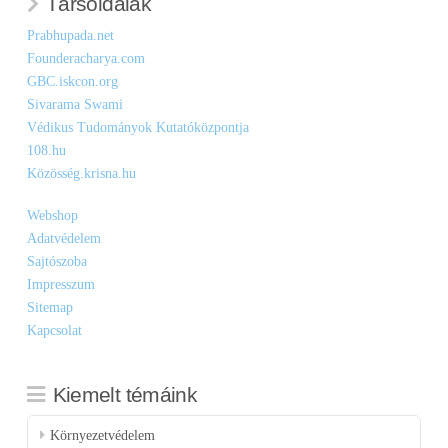
Társoldalak
Prabhupada.net
Founderacharya.com
GBC.iskcon.org
Sivarama Swami
Védikus Tudományok Kutatóközpontja
108.hu
Közösség.krisna.hu
Webshop
Adatvédelem
Sajtószoba
Impresszum
Sitemap
Kapcsolat
Kiemelt témáink
Környezetvédelem