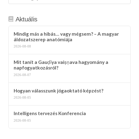
kategória
Aktuális
Mindig más a hibás… vagy mégsem? – A magyar
áldozatszerep anatómiája
2026-08-08
Mit tanít a Gauḍīya vaiṣṇava hagyomány a
napfogyatkozásról?
2026-08-07
Hogyan válasszunk jógaoktató képzést?
2026-08-05
Intelligens tervezés Konferencia
2026-08-05