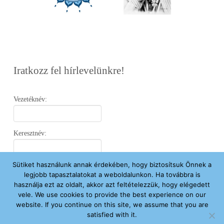
Iratkozz fel hírlevelünkre!
Vezetéknév:
Keresztnév:
Sütiket használunk annak érdekében, hogy biztosítsuk Önnek a
Email:
legjobb tapasztalatokat a weboldalunkon. Ha továbbra is
használja ezt az oldalt, akkor azt feltételezzük, hogy elégedett
vele. We use cookies to provide the best experience on our
Elfogadom az
Adatvédelmi Nyilatkozatot
.
website. If you continue on this site, we assume that you are
satisfied with it.
Feliratkozom