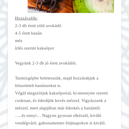
Hozzávalók:
2-3 db érett zöld avokádó
4-5 érett banán
méz
ízlés szerint kakaópor
Vegyünk 2-3 db jó érett avokádót.
Turmixgépbe beletesszük, majd hozzárakjuk a
felszeletelt banánunkat is.
Végül megszórjuk kakaóporral, ki-mennyire szereti
csokisan, és édesítjük kevés mézzel. Vigyázzunk a
mézzel, mert alapjában már édeskés a banántól.
…..és ennyi… Nagyon gyorsan elkészül, kiváló
vendégváró, gabonamentes böjtnapokon is kiváló.