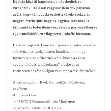
Egyház közötti kapcsolatok növekedtek és
virágoztak. Hálásak vagyunk Benedek pápának
azért, hogy támogatta ezeket a törekvéseket, és
nagyra értékeljük, hogy az Egyház továbbra is
örömmel és bátorítóan vesz részt a párbeszédben és
együttműködésben világszerte, sokféle fórumon.
Hálásak vagyunk Benedek pápának az odaadásáért és
sok évtizedes szolgálatáért. Imádkozunk, hogy
folytatódjék az erőfeszítés a “találkozásra és az
együttműködés felvázolására” a béke és az
istenszeretet egész világon való terjesztése érdekében.
A Krisna-tudatú Hívők Nemzetközi Közössége
nevében:
Anuttama Dasa
az ISKCON Kommunikációs Minisztere
az Vezetői Testület (GBC) tagja