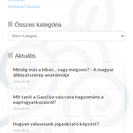
Kérdések/Válaszok
Összes kategória
Összes
kategória
Aktuális
Mindig más a hibás… vagy mégsem? – A magyar
áldozatszerep anatómiája
2026-08-08
Mit tanít a Gauḍīya vaiṣṇava hagyomány a
napfogyatkozásról?
2026-08-07
Hogyan válasszunk jógaoktató képzést?
2026-08-05