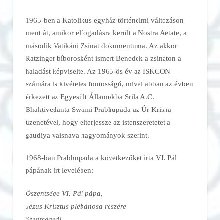
1965-ben a Katolikus egyház történelmi változáson
ment át, amikor elfogadásra került a Nostra Aetate, a
második Vatikáni Zsinat dokumentuma. Az akkor
Ratzinger bíborosként ismert Benedek a zsinaton a
haladást képviselte. Az 1965-ös év az ISKCON
számára is kivételes fontosságú, mivel abban az évben
érkezett az Egyesült Államokba Srila A.C.
Bhaktivedanta Swami Prabhupada az Úr Krisna
üzenetével, hogy elterjessze az istenszeretetet a
gaudiya vaisnava hagyományok szerint.
1968-ban Prabhupada a következőket írta VI. Pál
pápának írt levelében:
Őszentsége VI. Pál pápa,
Jézus Krisztus plébánosa részére
Szentséged!