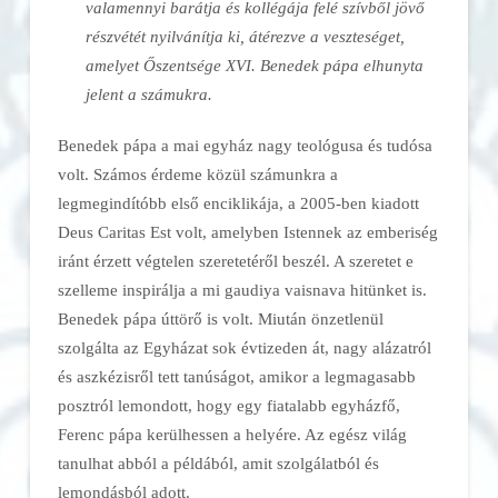
valamennyi barátja és kollégája felé szívből jövő
részvétét nyilvánítja ki, átérezve a veszteséget,
amelyet Őszentsége XVI. Benedek pápa elhunyta
jelent a számukra.
Benedek pápa a mai egyház nagy teológusa és tudósa
volt. Számos érdeme közül számunkra a
legmegindítóbb első enciklikája, a 2005-ben kiadott
Deus Caritas Est volt, amelyben Istennek az emberiség
iránt érzett végtelen szeretetéről beszél. A szeretet e
szelleme inspirálja a mi gaudiya vaisnava hitünket is.
Benedek pápa úttörő is volt. Miután önzetlenül
szolgálta az Egyházat sok évtizeden át, nagy alázatról
és aszkézisről tett tanúságot, amikor a legmagasabb
posztról lemondott, hogy egy fiatalabb egyházfő,
Ferenc pápa kerülhessen a helyére. Az egész világ
tanulhat abból a példából, amit szolgálatból és
lemondásból adott.