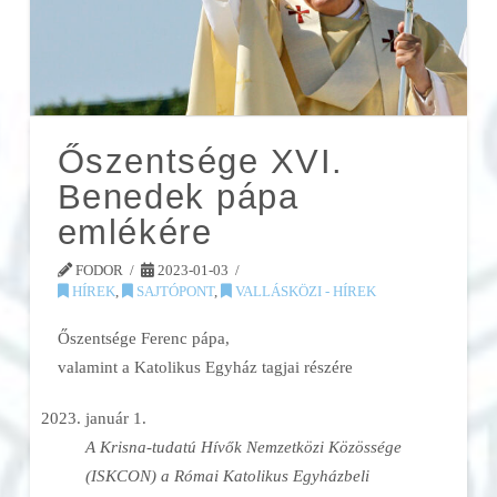
Őszentsége XVI.
Benedek pápa
emlékére
FODOR
2023-01-03
HÍREK
,
SAJTÓPONT
,
VALLÁSKÖZI - HÍREK
Őszentsége Ferenc pápa,
valamint a Katolikus Egyház tagjai részére
január 1.
A Krisna-tudatú Hívők Nemzetközi Közössége
(ISKCON) a Római Katolikus Egyházbeli