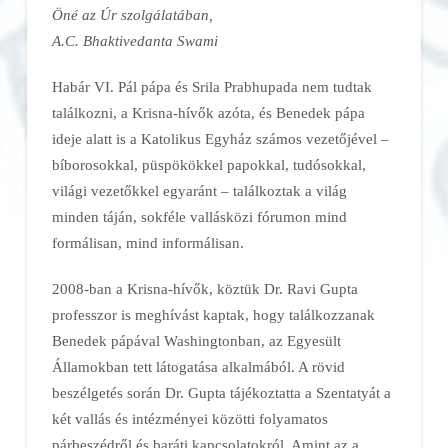
Öné az Úr szolgálatában,
A.C. Bhaktivedanta Swami
Habár VI. Pál pápa és Srila Prabhupada nem tudtak
találkozni, a Krisna-hívők azóta, és Benedek pápa
ideje alatt is a Katolikus Egyház számos vezetőjével –
bíborosokkal, püspökökkel papokkal, tudósokkal,
világi vezetőkkel egyaránt – találkoztak a világ
minden táján, sokféle vallásközi fórumon mind
formálisan, mind informálisan.
2008-ban a Krisna-hívők, köztük Dr. Ravi Gupta
professzor is meghívást kaptak, hogy találkozzanak
Benedek pápával Washingtonban, az Egyesült
Államokban tett látogatása alkalmából. A rövid
beszélgetés során Dr. Gupta tájékoztatta a Szentatyát a
két vallás és intézményei közötti folyamatos
párbeszédről és baráti kapcsolatokról. Amint az a