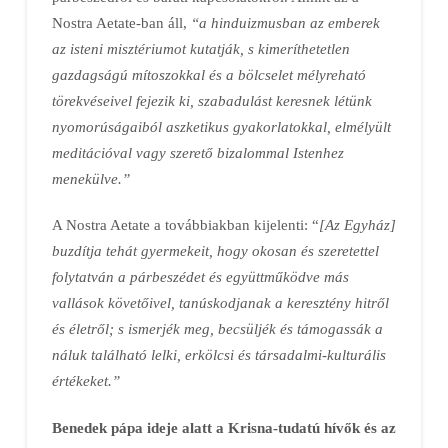
Nostra Aetate-ban áll,
“a hinduizmusban az emberek
az isteni misztériumot kutatják, s kimeríthetetlen
gazdagságú mítoszokkal és a bölcselet mélyreható
törekvéseivel fejezik ki, szabadulást keresnek létünk
nyomorúságaiból aszketikus gyakorlatokkal, elmélyült
meditációval vagy szerető bizalommal Istenhez
menekülve.”
A Nostra Aetate a továbbiakban kijelenti: “
[Az Egyház]
buzdítja tehát gyermekeit, hogy okosan és szeretettel
folytatván a párbeszédet és együttműködve más
vallások követőivel, tanúskodjanak a keresztény hitről
és életről; s ismerjék meg, becsüljék és támogassák a
náluk található lelki, erkölcsi és társadalmi-kulturális
értékeket.”
Benedek pápa ideje alatt a Krisna-tudatú hívők és az