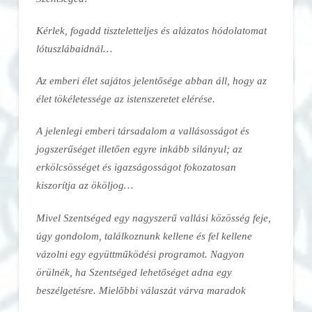
Kérlek, fogadd tiszteletteljes és alázatos hódolatomat
lótuszlábaidnál…
Az emberi élet sajátos jelentősége abban áll, hogy az
élet tökéletessége az istenszeretet elérése.
A jelenlegi emberi társadalom a vallásosságot és
jogszerűséget illetően egyre inkább silányul; az
erkölcsösséget és igazságosságot fokozatosan
kiszorítja az ököljog…
Mivel Szentséged egy nagyszerű vallási közösség feje,
úgy gondolom, találkoznunk kellene és fel kellene
vázolni egy együttműködési programot. Nagyon
örülnék, ha Szentséged lehetőséget adna egy
beszélgetésre. Mielőbbi válaszát várva maradok