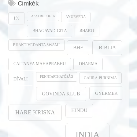
Cimkék
ASZTROLÓGIA
AYURVEDA
1%
BHAKTI
BHAGAVAD-GITA
BHAKTIVEDANTA SWAMI
BHF
BIBLIA
CAITANYA MAHAPRABHU
DHARMA
FENNTARTHATÓSÁG
GAURA-PURṆIMĀ
DÍVALI
GYERMEK
GOVINDA KLUB
HINDU
HARE KRISNA
INDIA