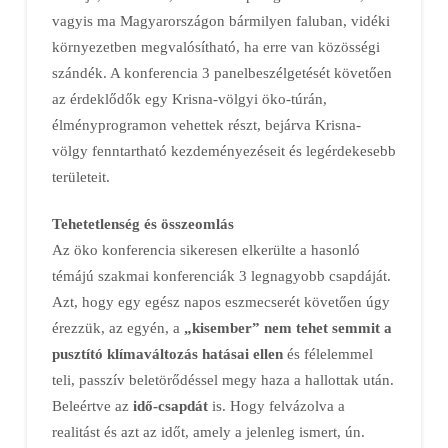
vagyis ma Magyarországon bármilyen faluban, vidéki
környezetben megvalósítható, ha erre van közösségi
szándék. A konferencia 3 panelbeszélgetését követően
az érdeklődők egy Krisna-völgyi öko-túrán,
élményprogramon vehettek részt, bejárva Krisna-
völgy fenntartható kezdeményezéseit és legérdekesebb
területeit.
Tehetetlenség és összeomlás
Az öko konferencia sikeresen elkerülte a hasonló
témájú szakmai konferenciák 3 legnagyobb csapdáját.
Azt, hogy egy egész napos eszmecserét követően úgy
érezzük, az egyén, a
„kisember” nem tehet semmit a
pusztító klímaváltozás hatásai ellen
és félelemmel
teli, passzív beletörődéssel megy haza a hallottak után.
Beleértve az
idő-csapdát
is. Hogy felvázolva a
realitást és azt az időt, amely a jelenleg ismert, ún.