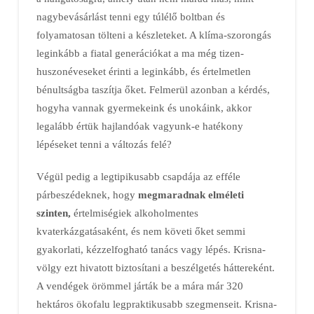
nagybevásárlást tenni egy túlélő boltban és
folyamatosan tölteni a készleteket. A klíma-szorongás
leginkább a fiatal generációkat a ma még tizen-
huszonéveseket érinti a leginkább, és értelmetlen
bénultságba taszítja őket. Felmerül azonban a kérdés,
hogyha vannak gyermekeink és unokáink, akkor
legalább értük hajlandóak vagyunk-e hatékony
lépéseket tenni a változás felé?
Végül pedig a legtipikusabb csapdája az efféle
párbeszédeknek, hogy
megmaradnak elméleti
szinten,
értelmiségiek alkoholmentes
kvaterkázgatásaként, és nem követi őket semmi
gyakorlati, kézzelfogható tanács vagy lépés. Krisna-
völgy ezt hivatott biztosítani a beszélgetés háttereként.
A vendégek örömmel járták be a mára már 320
hektáros ökofalu legpraktikusabb szegmenseit. Krisna-