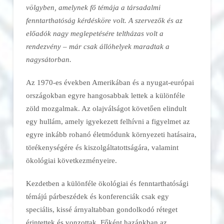
völgyben, amelynek fő témája a társadalmi
fenntarthatóság kérdésköre volt. A szervezők és az
előadók nagy meglepetésére teltházas volt a
rendezvény – már csak állóhelyek maradtak a
nagysátorban.
Az 1970-es években Amerikában és a nyugat-európai
országokban egyre hangosabbak lettek a különféle
zöld mozgalmak. Az olajválságot követően elindult
egy hullám, amely igyekezett felhívni a figyelmet az
egyre inkább rohanó életmódunk környezeti hatásaira,
törékenységére és kiszolgáltatottságára, valamint
ökológiai következményeire.
Kezdetben a különféle ökológiai és fenntarthatósági
témájú párbeszédek és konferenciák csak egy
speciális, kissé árnyaltabban gondolkodó réteget
érintettek és vonzottak. Főként hazánkban az