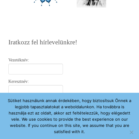
Iratkozz fel hírlevelünkre!
Vezetéknév:
Keresztnév:
Sütiket használunk annak érdekében, hogy biztosítsuk Önnek a
Email:
legjobb tapasztalatokat a weboldalunkon. Ha továbbra is
használja ezt az oldalt, akkor azt feltételezzük, hogy elégedett
vele. We use cookies to provide the best experience on our
Elfogadom az
Adatvédelmi Nyilatkozatot
.
website. If you continue on this site, we assume that you are
satisfied with it.
Feliratkozom