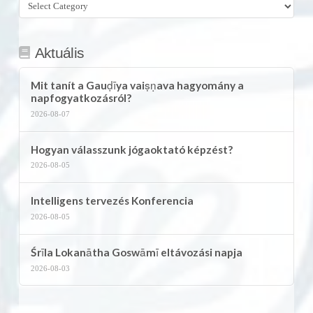
Összes
kategória
Aktuális
Mit tanít a Gauḍīya vaiṣṇava hagyomány a
napfogyatkozásról?
2026-08-07
Hogyan válasszunk jógaoktató képzést?
2026-08-05
Intelligens tervezés Konferencia
2026-08-05
Śrīla Lokanātha Goswāmī eltávozási napja
2026-08-03