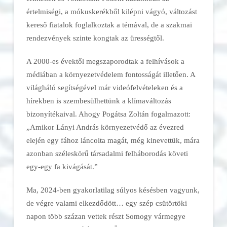
értelmiségi, a mókuskerékből kilépni vágyó, változást
kereső fiatalok foglalkoztak a témával, de a szakmai
rendezvények szinte kongtak az ürességtől.
A 2000-es évektől megszaporodtak a felhívások a
médiában a környezetvédelem fontosságát illetően. A
világháló segítségével már videófelvételeken és a
hírekben is szembesülhettünk a klímaváltozás
bizonyítékaival. Ahogy Pogátsa Zoltán fogalmazott:
„Amikor Lányi András környezetvédő az évezred
elején egy fához láncolta magát, még kinevettük, mára
azonban széleskörű társadalmi felháborodás követi
egy-egy fa kivágását.”
Ma, 2024-ben gyakorlatilag súlyos késésben vagyunk,
de végre valami elkezdődött… egy szép csütörtöki
napon több százan vettek részt Somogy vármegye