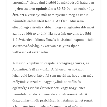
„normális” társadalmi életből és működésből hátra van
–
jelen esetben optimistán is 30-50 év –
az ember úgy
érzi, ezt
a versenyt már nem nyerheti meg és kár is
bármiféle erőfeszítést tennie. Az Öko Odüsszeia
előadói egyetértettek abban, hogy a legfontosabb most
az, hogy időt nyerjünk! Ha nyerünk ugyanis további
1-2 évtizedet a klímaváltozás hatásainak exponenciális
sokszorozódásáig, akkor van esélyünk újabb
változásokat eszközölni.
A második tipikus fő csapda:
a világvége várás
, az
Apokalipszis itt és most
… A felvázolt és sokszor
lehangoló képet látva fel sem merül az, hogy van még
esélyünk visszatérni nagyanyáink normális és
egészséges vidéki életviteléhez, vagy hogy lehet
bármiféle pozitív kimenetele a törekvéseinknek. Az
összeomlás-hívők pszichésen is hatalmas terhet rónak
a hallgatóságra, amely után nem marad más, mint