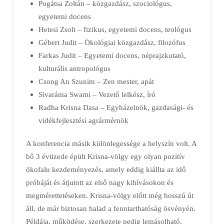
Pogátsa Zoltán – közgazdász, szociológus,
egyetemi docens
Hetesi Zsolt – fizikus, egyetemi docens, teológus
Gébert Judit – Ökológiai közgazdász, filozófus
Farkas Judit – Egyetemi docens, néprajzkutató,
kulturális antropológus
Csong An Szunim – Zen mester, apát
Sivaráma Swami – Vezető lelkész, író
Radha Krisna Dasa – Egyházelnök, gazdasági- és
vidékfejlesztési agrármérnök
A konferencia másik különlegessége a helyszín volt. A
bő 3 évtizede épült Krisna-völgy egy olyan pozitív
ökofalu kezdeményezés, amely eddig kiállta az idő
próbáját és átjutott az első nagy kihívásokon és
megmérettetéseken. Krisna-völgy előtt még hosszú út
áll, de már biztosan halad a fenntarthatóság ösvényén.
Példája, működése, szerkezete pedig lemásolható,