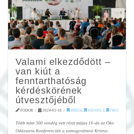
Valami elkezdődött –
van kiút a
fenntarthatóság
kérdéskörének
útvesztőjéből
FODOR
2024-05-18
HÍREK
,
KIEMELT
,
ÖKO
Több mint 300 vendég vett részt május 16-án az Öko
Odüsszeia Konferencián a somogyvámosi Krisna-