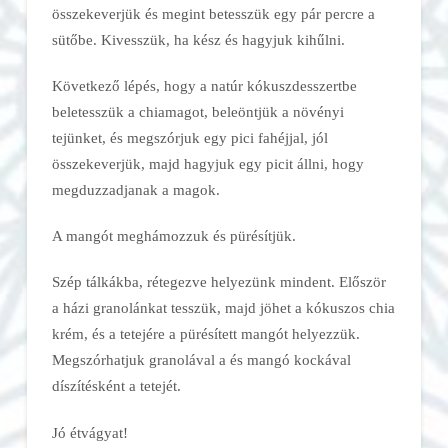
összekeverjük és megint betesszük egy pár percre a
sütőbe. Kivesszük, ha kész és hagyjuk kihűlni.
Következő lépés, hogy a natúr kókuszdesszertbe
beletesszük a chiamagot, beleöntjük a növényi
tejünket, és megszórjuk egy pici fahéjjal, jól
összekeverjük, majd hagyjuk egy picit állni, hogy
megduzzadjanak a magok.
A mangót meghámozzuk és pürésítjük.
Szép tálkákba, rétegezve helyezünk mindent. Először
a házi granolánkat tesszük, majd jöhet a kókuszos chia
krém, és a tetejére a pürésített mangót helyezzük.
Megszórhatjuk granolával a és mangó kockával
díszítésként a tetejét.
Jó étvágyat!