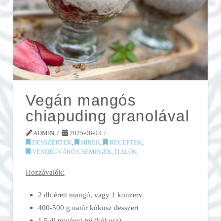
Vegán mangós
chiapuding granolával
ADMIN
2025-08-03
DESSZERTEK
,
HÍREK
,
RECEPTEK
,
VENDÉGVÁRÓ CSEMEGÉK, ITALOK
Hozzávalók:
2 db érett mangó, vagy 1 konzerv
400-500 g natúr kókusz desszert
1,5 dl növényi tej (kókusz)