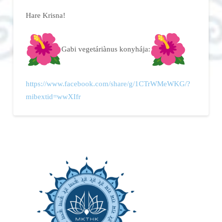
Hare Krisna!
Gabi vegetáriànus konyhája:
https://www.facebook.com/
share/g/1CTrWMeWKG/?
mibextid=
wwXIfr