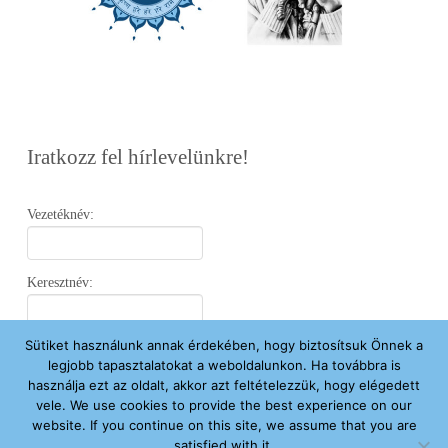
Iratkozz fel hírlevelünkre!
Vezetéknév:
Keresztnév:
Sütiket használunk annak érdekében, hogy biztosítsuk Önnek a
Email:
legjobb tapasztalatokat a weboldalunkon. Ha továbbra is
használja ezt az oldalt, akkor azt feltételezzük, hogy elégedett
vele. We use cookies to provide the best experience on our
Elfogadom az
Adatvédelmi Nyilatkozatot
.
website. If you continue on this site, we assume that you are
satisfied with it.