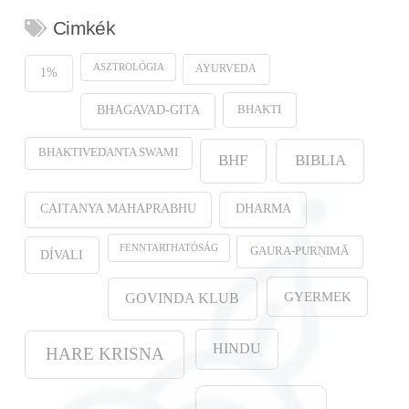
Cimkék
ASZTROLÓGIA
AYURVEDA
1%
BHAKTI
BHAGAVAD-GITA
BHAKTIVEDANTA SWAMI
BHF
BIBLIA
CAITANYA MAHAPRABHU
DHARMA
FENNTARTHATÓSÁG
GAURA-PURṆIMĀ
DÍVALI
GYERMEK
GOVINDA KLUB
HINDU
HARE KRISNA