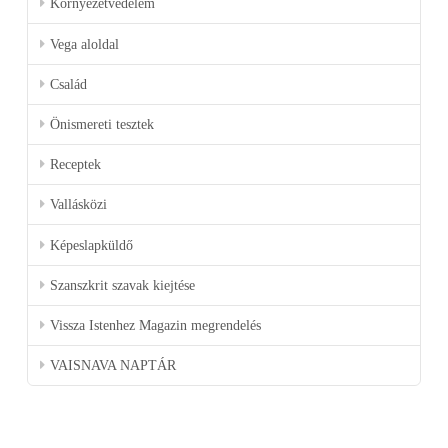
Környezetvédelem
Vega aloldal
Család
Önismereti tesztek
Receptek
Vallásközi
Képeslapküldő
Szanszkrit szavak kiejtése
Vissza Istenhez Magazin megrendelés
VAISNAVA NAPTÁR