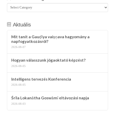
Összes
kategória
Aktuális
Mit tanít a Gauḍīya vaiṣṇava hagyomány a
napfogyatkozásról?
2026-08-07
Hogyan válasszunk jógaoktató képzést?
2026-08-05
Intelligens tervezés Konferencia
2026-08-05
Śrīla Lokanātha Goswāmī eltávozási napja
2026-08-03