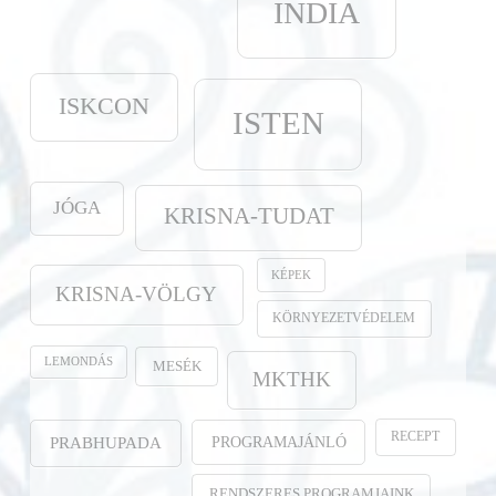
INDIA
ISKCON
ISTEN
JÓGA
KRISNA-TUDAT
KÉPEK
KRISNA-VÖLGY
KÖRNYEZETVÉDELEM
LEMONDÁS
MESÉK
MKTHK
RECEPT
PROGRAMAJÁNLÓ
PRABHUPADA
RENDSZERES PROGRAMJAINK