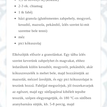
2-3 ek. chiamag
1 tk fahéj
házi granola (gluténmentes zabpehely, mogyoró,
kesudió, mazsola, pekándió, ízlés szerint ki-mit
szeretne bele tenni)
méz
pici kókuszolaj
Elkészítjük először a granolánkat. Egy tálba ízlés
szerint keverünk zabpelyhet és magvakat, ehhez
ledarálunk külön kesudiót, mogyorót, pekándiót, akár
kókuszreszelék is mehet bele, majd hozzáöntjük az
mazsolát, mézzel ízesítjük, és egy pici kókuszolajat is
teszünk hozzá. Fahéjjal megszórjuk, jól összekavarjuk
az egészet, majd egy sütőpapírral kibélelt tepsibe
tesszük, szépen elegyengetjük, és 180 °C-os sütőben
aranybarnára sütjük, kb. 5-8 percig, majd