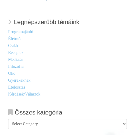
Legnépszerűbb témáink
Programajánló
Életmód
Család
Receptek
Médiatár
Filozófia
Öko
Gyerekeknek
Ételosztás
Kérdések/Válaszok
Összes kategória
Összes
kategória