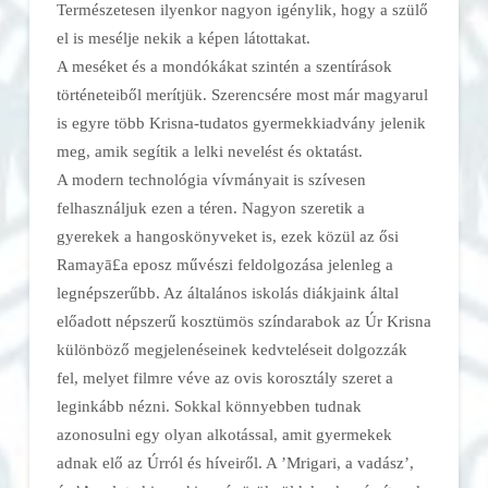
Természetesen ilyenkor nagyon igénylik, hogy a szülő
el is mesélje nekik a képen látottakat.
A meséket és a mondókákat szintén a szentírások
történeteiből merítjük. Szerencsére most már magyarul
is egyre több Krisna-tudatos gyermekkiadvány jelenik
meg, amik segítik a lelki nevelést és oktatást.
A modern technológia vívmányait is szívesen
felhasználjuk ezen a téren. Nagyon szeretik a
gyerekek a hangoskönyveket is, ezek közül az ősi
Ramayā£a eposz művészi feldolgozása jelenleg a
legnépszerűbb. Az általános iskolás diákjaink által
előadott népszerű kosztümös színdarabok az Úr Krisna
különböző megjelenéseinek kedvteléseit dolgozzák
fel, melyet filmre véve az ovis korosztály szeret a
leginkább nézni. Sokkal könnyebben tudnak
azonosulni egy olyan alkotással, amit gyermekek
adnak elő az Úrról és híveiről. A ’Mrigari, a vadász’,