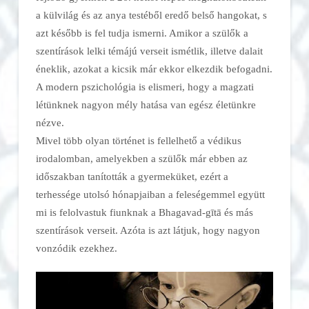
a külvilág és az anya testéből eredő belső hangokat, s
azt később is fel tudja ismerni. Amikor a szülők a
szentírások lelki témájú verseit ismétlik, illetve dalait
éneklik, azokat a kicsik már ekkor elkezdik befogadni.
A modern pszichológia is elismeri, hogy a magzati
létünknek nagyon mély hatása van egész életünkre
nézve.
Mivel több olyan történet is fellelhető a védikus
irodalomban, amelyekben a szülők már ebben az
időszakban tanították a gyermeküket, ezért a
terhessége utolsó hónapjaiban a feleségemmel együtt
mi is felolvastuk fiunknak a Bhagavad-gītā és más
szentírások verseit. Azóta is azt látjuk, hogy nagyon
vonzódik ezekhez.