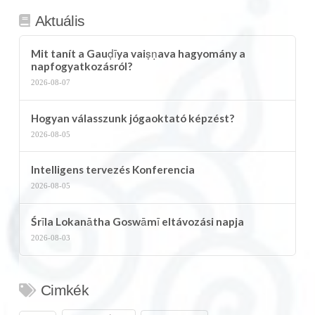
Aktuális
Mit tanít a Gauḍīya vaiṣṇava hagyomány a
napfogyatkozásról?
2026-08-07
Hogyan válasszunk jógaoktató képzést?
2026-08-05
Intelligens tervezés Konferencia
2026-08-05
Śrīla Lokanātha Goswāmī eltávozási napja
2026-08-03
Cimkék