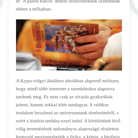
és ’A palota kincse’ immár örökzöldeknek számítanak
ebben a műfajban.
A Kṛṣṇa-völgyi általános iskolában alapvető módszer,
hogy minél több ismeretet a szentírásokra alapozva
tanítunk meg. Ez nem csak az olvasás gyakorlását
jelenti, hanem sokkal több tantárgyat. A védikus
irodalom beszámol az univerzumunk történelméről, s
ezért a história tanítása ezzel indul. A körülöttünk lévő
világ teremtésének tudományos alaposságú részletein
keresztül megismerhetjük a fizika, a kémia, a biológia