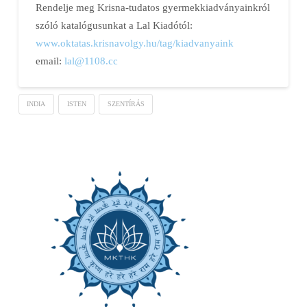
Rendelje meg Krisna-tudatos gyermekkiadványainkról
szóló katalógusunkat a Lal Kiadótól:
www.oktatas.krisnavolgy.hu/tag/kiadvanyaink
email:
lal@1108.cc
INDIA
ISTEN
SZENTÍRÁS