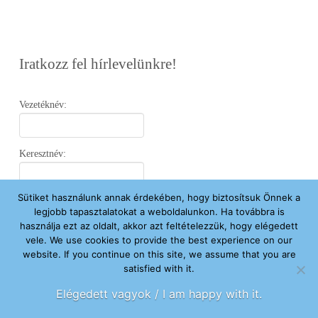
Iratkozz fel hírlevelünkre!
Vezetéknév:
Keresztnév:
Sütiket használunk annak érdekében, hogy biztosítsuk Önnek a
Email:
legjobb tapasztalatokat a weboldalunkon. Ha továbbra is
használja ezt az oldalt, akkor azt feltételezzük, hogy elégedett
vele. We use cookies to provide the best experience on our
Elfogadom az
Adatvédelmi Nyilatkozatot
.
website. If you continue on this site, we assume that you are
satisfied with it.
Feliratkozom
Elégedett vagyok / I am happy with it.