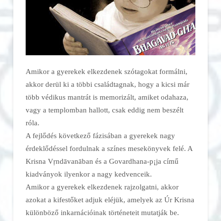
Amikor a gyerekek elkezdenek szótagokat formálni,
akkor derül ki a többi családtagnak, hogy a kicsi már
több védikus mantrát is memorizált, amiket odahaza,
vagy a templomban hallott, csak eddig nem beszélt
róla.
A fejlődés következő fázisában a gyerekek nagy
érdeklődéssel fordulnak a színes mesekönyvek felé. A
Krisna Vṛndāvanāban és a Govardhana-p¡ja című
kiadványok ilyenkor a nagy kedvenceik.
Amikor a gyerekek elkezdenek rajzolgatni, akkor
azokat a kifestőket adjuk eléjük, amelyek az Úr Krisna
különböző inkarnációinak történeteit mutatják be.