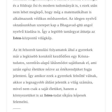
és a földrajz ősi és modern tudományát is, s ezek után
nem lehet meglepő, hogy még a matematikában is
alkalmazunk védikus módszereket. Az idegen nyelvű
oktatásunkban szerepet kap a Bhagavad-gītā angol
nyelvű kiadása is. Így a legtöbb tantárgyat átitatja az
Isten
-központú világkép.
Az itt felsorolt tanulási folyamatok által a gyerekek
már a legkisebb koruktól kezdődően egy Krisna-
tudatos, szentírás-alapú látásmódot sajátítanak el, ami
aztán egész életükre nézve az értékrendjüket fogja
jelenteni. Így amikor ezek a gyerekek felnőtté válnak,
akkor a legnagyobb áldást jelentik a világ számára,
mivel nem csak a saját életüket, hanem a
környezetüket is az
Isten
-tudat síkjára képesek
felemelni.
——