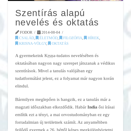
Szentírás alapú
nevelés és oktatás
FODOR
2014-08-04
CSALÁD
,
ÉLETMÓD
,
FILOZÓFIA
,
HÍREK
,
KRISNA-VÖLGY
,
OKTATÁS
A gyermekeink Kṛṣṇa-tudatos nevelésében és
oktatásában nagyon nagy szerepet játszanak a védikus
szentírások. Mivel a tanulás valójában egy
tudatformálást jelent, ez a folyamat már nagyon korán
elindul.
Bármilyen meglepően is hangzik, ez a tanulás már a
magzati időszakban elkezdődik. Habár
India
ősi írásai
említik ezt a tényt, a mai orvostudományban ez egy
forradalmian új területnek számít. Az anyaméhben
fejlődő gyermek a 26. héttől képes megkülönböztetni