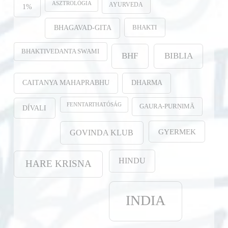
ASZTROLÓGIA
AYURVEDA
1%
BHAKTI
BHAGAVAD-GITA
BHAKTIVEDANTA SWAMI
BHF
BIBLIA
CAITANYA MAHAPRABHU
DHARMA
FENNTARTHATÓSÁG
GAURA-PURṆIMĀ
DÍVALI
GYERMEK
GOVINDA KLUB
HINDU
HARE KRISNA
INDIA