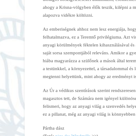
ahogy a Krisna-völgyben élők teszik, kilépni a
alapozva vidékre költözni.
Az emberiségnek ahhoz nem lesz energiája, hogy el
felhatalmazva, ez a Teremtő privilégiuma. Azt v
anyagi körülmények féktelen kihasználásával és a
saját sorsa szempontjából releváns. Amikor a gye
hiába magyarázza a szülőnek a mások által terem
a testünkkel, a környezettel, a társadalommal és
megtenni helyettünk, mint ahogy az eredményt i
Az Úr a védikus szentírások szerint rendszerese
magasztos tett, de Számára nem igényel különöseb
felismeri, hogy az anyagi világ a szenvedés hely
ez a pillanat, még az anyagi világ is könnyebben 
Pártha dász
(Fotó:
piqs.de: Windmills
>>)