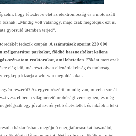
zelni, hogy létezhet-e élet az elektromosság és a motorizált
bíznak: „Mindig volt valahogy, majd csak megoldjuk ezt is.
ata gyorsuló ütemben terjed“.
 töredékét fedezik csupán.
A számítások szerint 220 000
 szélgenerátor parkokat, földhő hasznosítókat kellene
gáz-szén-atom reaktorokat, ami lehetetlen.
Főként mert ezek
zésre elég idő, másrészt olyan ellenérdekeltség és mohóság
ely végképp kizárja a win-win megoldásokat.
 egyén részéről? Az egyén részéről mindig van, mivel a sorsát
 részt vesz ebben a világméretű mohósági versenyben, és még
egelégszik egy jóval szerényebb életvitellel, és inkább a lelki
esni a háztartásban, megújuló energiaforrásokat használni,
ni az ökológiai lábnyomunkat. Netán olyan radikálisan, mint