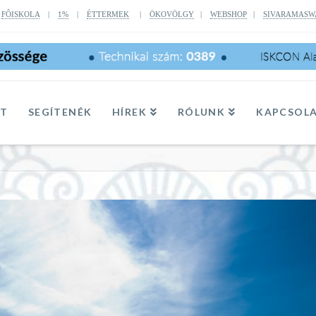
|
FÔISKOLA
|
1%
|
ÉTTERMEK
|
ÖKOVÖLGY
|
WEBSHOP
|
SIVARAMASW
TT
SEGÍTENÉK
HÍREK
RÓLUNK
KAPCSOL