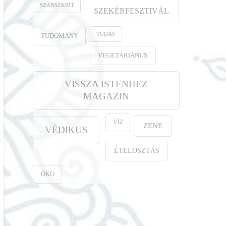
SZANSZKRIT
SZEKÉRFESZTIVÁL
TUDÁS
TUDOMÁNY
VEGETÁRIÁNUS
VISSZA ISTENHEZ
MAGAZIN
VÍZ
ZENE
VÉDIKUS
ÉTELOSZTÁS
ÖKO