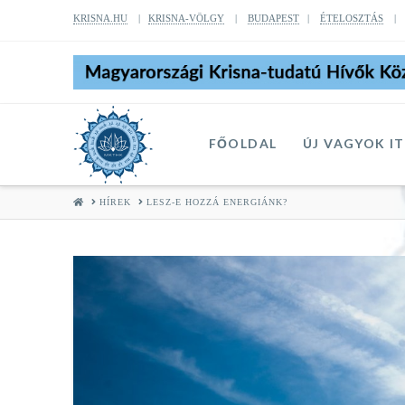
KRISNA.HU
|
KRISNA-VÖLGY
|
BUDAPEST
|
ÉTELOSZTÁS
FŐOLDAL
ÚJ VAGYOK I
HOME
HÍREK
LESZ-E HOZZÁ ENERGIÁNK?