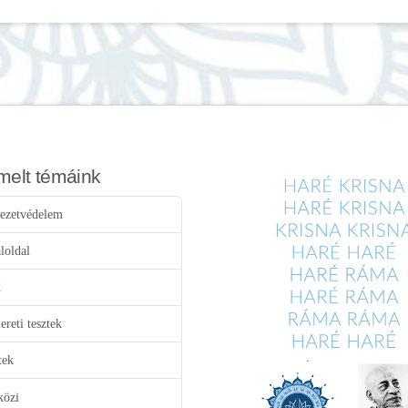
melt témáink
ezetvédelem
loldal
d
reti tesztek
tek
közi