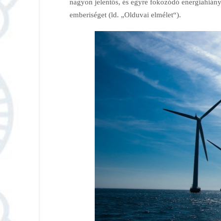
nagyon jelentős, és egyre fokozódó energiahiányt
emberiséget (ld. „Olduvai elmélet“).