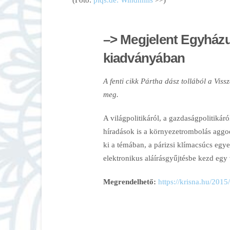
–> Megjelent Egyház
kiadványában
A fenti cikk Pártha dász tollából a Vi
meg.
A világpolitikáról, a gazdaságpolitikáró
híradások is a környezetrombolás aggod
ki a témában, a párizsi klímacsúcs egy
elektronikus aláírásgyűjtésbe kezd egy
Megrendelhető:
https://krisna.hu/201