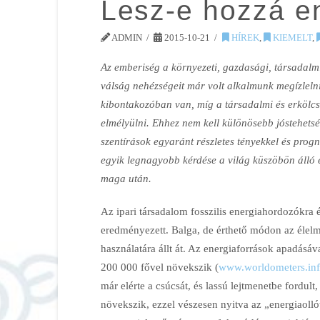
Lesz-e hozzá e
ADMIN
2015-10-21
HÍREK
,
KIEMELT
,
Az emberiség a környezeti, gazdasági, társadalmi
válság nehézségeit már volt alkalmunk megízlelni
kibontakozóban van, míg a társadalmi és erkölc
elmélyülni. Ehhez nem kell különösebb jóstehets
szentírások egyaránt részletes tényekkel és prog
egyik legnagyobb kérdése a világ küszöbön álló 
maga után.
Az ipari társadalom fosszilis energiahordozókra é
eredményezett. Balga, de érthető módon az élel
használatára állt át. Az energiaforrások apadásá
200 000 fővel növekszik (
www.worldometers.inf
már elérte a csúcsát, és lassú lejtmenetbe fordu
növekszik, ezzel vészesen nyitva az „energiaoll