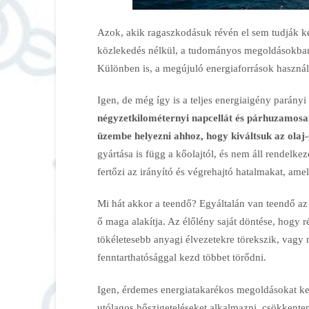
Azok, akik ragaszkodásuk révén el sem tudják kép
közlekedés nélkül, a tudományos megoldásokban 
Különben is, a megújuló energiaforrások használ
Igen, de még így is a teljes energiaigény parányi
négyzetkilométernyi napcellát és párhuzamosan
üzembe helyezni ahhoz, hogy kiváltsuk az olaj-
gyártása is függ a kőolajtól, és nem áll rendelke
fertőzi az irányító és végrehajtó hatalmakat, am
Mi hát akkor a teendő? Egyáltalán van teendő az
ő maga alakítja. Az élőlény saját döntése, hogy
tökéletesebb anyagi élvezetekre törekszik, vagy m
fenntarthatósággal kezd többet törődni.
Igen, érdemes energiatakarékos megoldásokat ker
utólagos hőszigeteléseket alkalmazni, csökkente