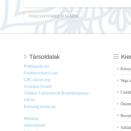
VISSZA ISTENHEZ MAGAZIN
Társoldalak
Kie
Prabhupada.net
Körny
Founderacharya.com
GBC.iskcon.org
Vega a
Sivarama Swami
Csalá
Védikus Tudományok Kutatóközpontja
108.hu
Önisme
Közösség.krisna.hu
Recep
Webshop
Adatvédelem
Vallás