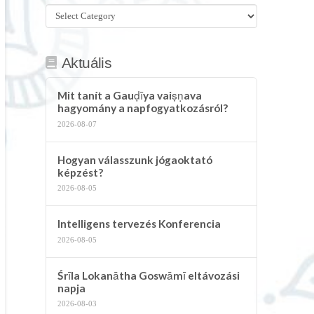
Összes
kategória
Aktuális
Mit tanít a Gauḍīya vaiṣṇava
hagyomány a napfogyatkozásról?
2026-08-07
Hogyan válasszunk jógaoktató
képzést?
2026-08-05
Intelligens tervezés Konferencia
2026-08-05
Śrīla Lokanātha Goswāmī eltávozási
napja
2026-08-03