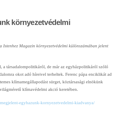
unk környezetvédelmi
ssza Istenhez Magazin környezetvédelmi különszámában jelent
l, a társadalompolitikáról, de már az egyházpolitikáról szóló
alomra okot adó híreivel terheltek. Ferenc pápa enciklikát ad
etemes klímamegállapodást sürget, köztársasági elnökünk
 világméretű klímavédelmi akció keretében.
5/megjelent-egyhazunk-kornyezetvedelmi-kiadvanya/