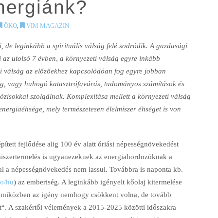
nergiánk?
ÖKO
,
VIM MAGAZIN
, de leginkább a spirituális válság felé sodródik. A gazdasági
 az utolsó 7 évben, a környezeti válság egyre inkább
si válság az előzőekhez kapcsolódóan fog egyre jobban
ég, vagy huhogó katasztrófavárás, tudományos számítások és
nózisokkal szolgálnak. Komplexitása mellett a környezeti válság
energiaéhsége, mely természetesen élelmiszer éhséget is von
pített fejlődése alig 100 év alatt óriási népességnövekedést
miszertermelés is ugyanezeknek az energiahordozóknak a
val a népességnövekedés nem lassul. Továbbra is naponta kb.
o/hu
) az emberiség. A leginkább igényelt kőolaj kitermelése
lt, miközben az igény nemhogy csökkent volna, de tovább
ót“. A szakértői vélemények a 2015-2025 közötti időszakra