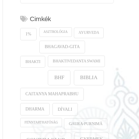
Cimkék
ASZTROLÓGIA
AYURVEDA
1%
BHAGAVAD-GITA
BHAKTIVEDANTA SWAMI
BHAKTI
BHF
BIBLIA
CAITANYA MAHAPRABHU
DHARMA
DÍVALI
FENNTARTHATÓSÁG
GAURA-PURṆIMĀ
GYERMEK