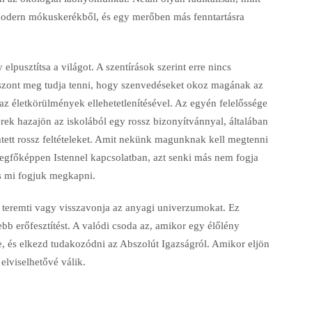
 modern mókuskerékből, és egy merőben más fenntartásra
pusztítsa a világot. A szentírások szerint erre nincs
iszont meg tudja tenni, hogy szenvedéseket okoz magának az
z életkörülmények ellehetetlenítésével. Az egyén felelőssége
rek hazajön az iskolából egy rossz bizonyítvánnyal, általában
tett rossz feltételeket. Amit nekünk magunknak kell megtenni
 legfőképpen Istennel kapcsolatban, azt senki más nem fogja
s mi fogjuk megkapni.
n teremti vagy visszavonja az anyagi univerzumokat. Ez
b erőfesztítést. A valódi csoda az, amikor egy élőlény
e, és elkezd tudakozódni az Abszolút Igazságról. Amikor eljön
elviselhetővé válik.