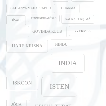
CAITANYA MAHAPRABHU
DHARMA
FENNTARTHATÓSÁG
GAURA-PURṆIMĀ
DÍVALI
GYERMEK
GOVINDA KLUB
HINDU
HARE KRISNA
INDIA
ISKCON
ISTEN
JÓGA