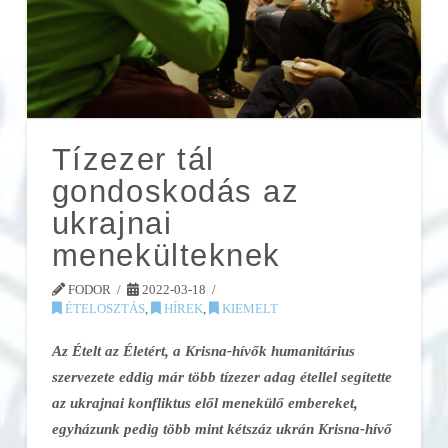
Tízezer tál
gondoskodás az
ukrajnai
menekülteknek
FODOR
2022-03-18
ÉTELOSZTÁS
,
HÍREK
,
KIEMELT
Az Ételt az Életért, a Krisna-hívők humanitárius
szervezete eddig már több tízezer adag étellel segítette
az ukrajnai konfliktus elől menekülő embereket,
egyházunk pedig több mint kétszáz ukrán Krisna-hívő