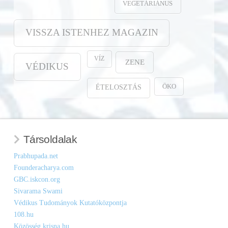
VEGETÁRIÁNUS
VISSZA ISTENHEZ MAGAZIN
VÍZ
ZENE
VÉDIKUS
ÖKO
ÉTELOSZTÁS
Társoldalak
Prabhupada.net
Founderacharya.com
GBC.iskcon.org
Sivarama Swami
Védikus Tudományok Kutatóközpontja
108.hu
Közösség.krisna.hu