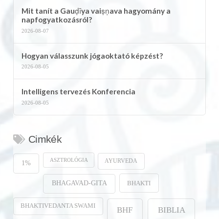
Mit tanít a Gauḍīya vaiṣṇava hagyomány a
napfogyatkozásról?
2026-08-07
Hogyan válasszunk jógaoktató képzést?
2026-08-05
Intelligens tervezés Konferencia
2026-08-05
Cimkék
ASZTROLÓGIA
AYURVEDA
1%
BHAKTI
BHAGAVAD-GITA
BHAKTIVEDANTA SWAMI
BHF
BIBLIA