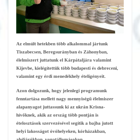
Az elmúlt hetekben több alkalommal jártunk
Tiszabecsen, Beregsurányban és Záhonyban,
élelmiszert juttatunk el Kárpátaljára valamint
Kijevbe, kielégítettük több budapesti és debreceni,
valamint egy érdi menedékhely ételigényeit.
Azon dolgozunk, hogy jelenlegi programunk
fenntartása mellett nagy mennyiségű élelmiszer
alapanyagot juttassunk ki az ukrán Krisna-
hívőknek, akik az ország több pontján is
ételosztások szervezésével segítik a bajba jutott
helyi lakosságot óvóhelyeken, kórházakban,
aluljárókban, vonatállomásokon.