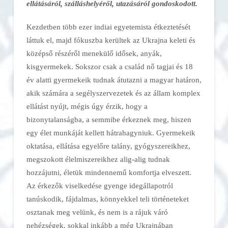
ellátásáról, szálláshelyéről, utazásáról gondoskodott.
Kezdetben több ezer indiai egyetemista étkeztetését
láttuk el, majd fókuszba kerültek az Ukrajna keleti és
középső részéről menekülő idősek, anyák,
kisgyermekek. Sokszor csak a család nő tagjai és 18
év alatti gyermekeik tudnak átutazni a magyar határon,
akik számára a segélyszervezetek és az állam komplex
ellátást nyújt, mégis úgy érzik, hogy a
bizonytalanságba, a semmibe érkeznek meg, hiszen
egy élet munkáját kellett hátrahagyniuk. Gyermekeik
oktatása, ellátása egyelőre talány, gyógyszereikhez,
megszokott élelmiszereikhez alig-alig tudnak
hozzájutni, életük mindennemű komfortja elveszett.
Az érkezők viselkedése gyenge idegállapotról
tanúskodik, fájdalmas, könnyekkel teli történeteket
osztanak meg velünk, és nem is a rájuk váró
nehézségek, sokkal inkább a még Ukrajnában