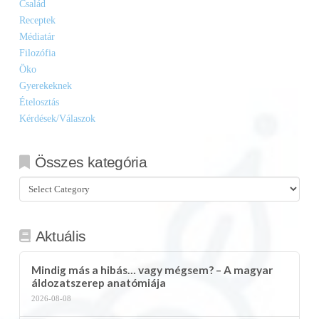
Család
Receptek
Médiatár
Filozófia
Öko
Gyerekeknek
Ételosztás
Kérdések/Válaszok
Összes kategória
Összes
kategória
Aktuális
Mindig más a hibás… vagy mégsem? – A magyar
áldozatszerep anatómiája
2026-08-08