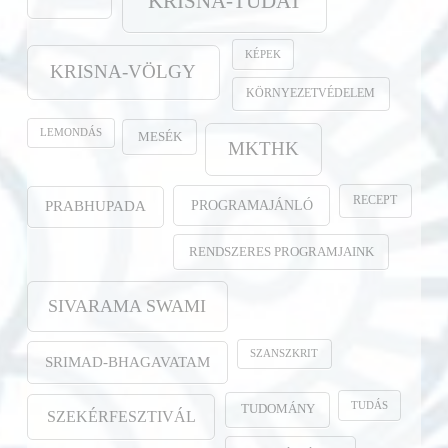
KRISNA-TUDAT
KÉPEK
KRISNA-VÖLGY
KÖRNYEZETVÉDELEM
LEMONDÁS
MESÉK
MKTHK
RECEPT
PROGRAMAJÁNLÓ
PRABHUPADA
RENDSZERES PROGRAMJAINK
SIVARAMA SWAMI
SZANSZKRIT
SRIMAD-BHAGAVATAM
TUDÁS
TUDOMÁNY
SZEKÉRFESZTIVÁL