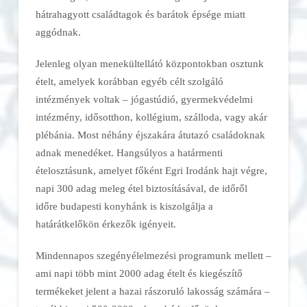
hátrahagyott családtagok és barátok épsége miatt
aggódnak.
Jelenleg olyan menekültellátó központokban osztunk
ételt, amelyek korábban egyéb célt szolgáló
intézmények voltak – jógastúdió, gyermekvédelmi
intézmény, idősotthon, kollégium, szálloda, vagy akár
plébánia. Most néhány éjszakára átutazó családoknak
adnak menedéket. Hangsúlyos a határmenti
ételosztásunk, amelyet főként Egri Irodánk hajt végre,
napi 300 adag meleg étel biztosításával, de időről
időre budapesti konyhánk is kiszolgálja a
határátkelőkön érkezők igényeit.
Mindennapos szegényélelmezési programunk mellett –
ami napi több mint 2000 adag ételt és kiegészítő
termékeket jelent a hazai rászoruló lakosság számára –