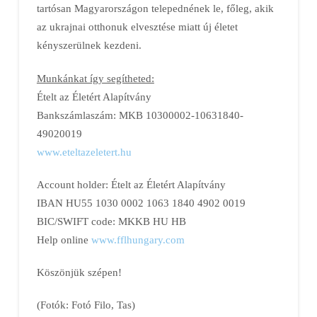
tartósan Magyarországon telepednének le, főleg, akik
az ukrajnai otthonuk elvesztése miatt új életet
kényszerülnek kezdeni.
Munkánkat így segítheted:
Ételt az Életért Alapítvány
Bankszámlaszám: MKB 10300002-10631840-
49020019
www.eteltazeletert.hu
Account holder: Ételt az Életért Alapítvány
IBAN HU55 1030 0002 1063 1840 4902 0019
BIC/SWIFT code: MKKB HU HB
Help online
www.fflhungary.com
Köszönjük szépen!
(Fotók: Fotó Filo, Tas)