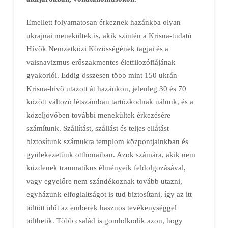
Emellett folyamatosan érkeznek hazánkba olyan
ukrajnai menekültek is, akik szintén a Krisna-tudatú
Hívők Nemzetközi Közösségének tagjai és a
vaisnavizmus erőszakmentes életfilozófiájának
gyakorlói. Eddig összesen több mint 150 ukrán
Krisna-hívő utazott át hazánkon, jelenleg 30 és 70
között változó létszámban tartózkodnak nálunk, és a
közeljövőben további menekültek érkezésére
számítunk. Szállítást, szállást és teljes ellátást
biztosítunk számukra templom központjainkban és
gyülekezetünk otthonaiban. Azok számára, akik nem
küzdenek traumatikus élményeik feldolgozásával,
vagy egyelőre nem szándékoznak tovább utazni,
egyházunk elfoglaltságot is tud biztosítani, így az itt
töltött időt az emberek hasznos tevékenységgel
tölthetik. Több család is gondolkodik azon, hogy