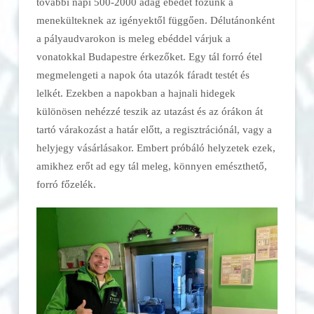
további napi 500-2000 adag ebédet főzünk a
menekülteknek az igényektől függően. Délutánonként
a pályaudvarokon is meleg ebéddel várjuk a
vonatokkal Budapestre érkezőket. Egy tál forró étel
megmelengeti a napok óta utazók fáradt testét és
lelkét. Ezekben a napokban a hajnali hidegek
különösen nehézzé teszik az utazást és az órákon át
tartó várakozást a határ előtt, a regisztrációnál, vagy a
helyjegy vásárlásakor. Embert próbáló helyzetek ezek,
amikhez erőt ad egy tál meleg, könnyen emészthető,
forró főzelék.