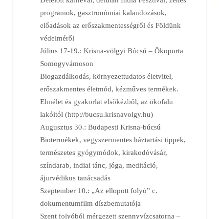
programok, gasztronómiai kalandozások,
előadások az erőszakmentességről és Földünk
védelméről
Július 17-19.: Krisna-völgyi Búcsú – Ökoporta
Somogyvámoson
Biogazdálkodás, környezettudatos életvitel,
erőszakmentes életmód, kézműves termékek.
Elmélet és gyakorlat elsőkézből, az ökofalu
lakóitól (http://bucsu.krisnavolgy.hu)
Augusztus 30.: Budapesti Krisna-búcsú
Biotermékek, vegyszermentes háztartási tippek,
természetes gyógymódok, kirakodóvásár,
színdarab, indiai tánc, jóga, meditáció,
ájurvédikus tanácsadás
Szeptember 10.: „Az ellopott folyó” c.
dokumentumfilm díszbemutatója
Szent folyóból mérgezett szennyvízcsatorna –