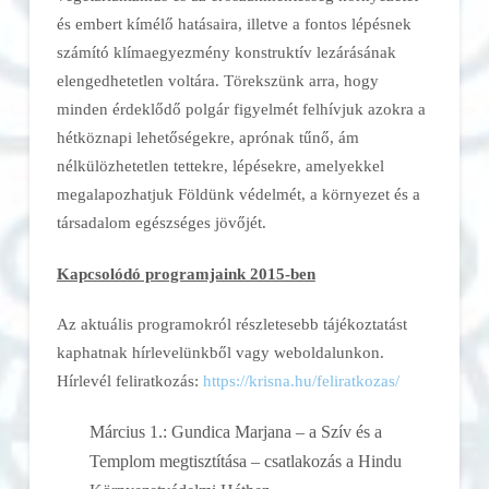
és embert kímélő hatásaira, illetve a fontos lépésnek
számító klímaegyezmény konstruktív lezárásának
elengedhetetlen voltára. Törekszünk arra, hogy
minden érdeklődő polgár figyelmét felhívjuk azokra a
hétköznapi lehetőségekre, aprónak tűnő, ám
nélkülözhetetlen tettekre, lépésekre, amelyekkel
megalapozhatjuk Földünk védelmét, a környezet és a
társadalom egészséges jövőjét.
Kapcsolódó programjaink 2015-ben
Az aktuális programokról részletesebb tájékoztatást
kaphatnak hírlevelünkből vagy weboldalunkon.
Hírlevél feliratkozás:
https://krisna.hu/feliratkozas/
Március 1.: Gundica Marjana – a Szív és a
Templom megtisztítása – csatlakozás a Hindu