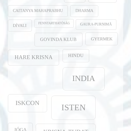
CAITANYA MAHAPRABHU
DHARMA
FENNTARTHATÓSÁG
GAURA-PURṆIMĀ
DÍVALI
GYERMEK
GOVINDA KLUB
HINDU
HARE KRISNA
INDIA
ISKCON
ISTEN
JÓGA