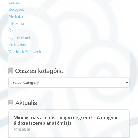
Család
Receptek
Médiatár
Filozófia
Öko
Gyerekeknek
Ételosztás
Kérdések/Válaszok
Összes kategória
Összes
kategória
Aktuális
Mindig más a hibás… vagy mégsem? – A magyar
áldozatszerep anatómiája
2026-08-08