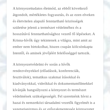
A környezettudatos életmód, az ebből következő
átgondolt, mértékletes fogyasztás, és az ezen elveken
és életvitelen alapuló fenntartható közösségek
születése jelenti a természet védelméhez és a
hosszútávú fenntarthatósághoz vezető fő lépéseket. A
Krisna-hívők úgy tekintenek a világra, mint amit az
ember nem birtokolhat, hiszen csupán kölcsönkapta
Istentől, és aminek jövőjéért felelősséggel tartozik.
A környezetvédelmi év során a hívők
rendezvényekkel (előadások, konferenciák,
fesztiválok), tematikus szakmai írásokkal és
kiadványokkal, videókkal és dokumentumfilmekkel
kívánják hangsúlyozni a környezet és természet
védelmének szükségességét. Fel szeretnénk hívni a
hazai és nemzetközi társadalmi vezetők figyelmét is a
vegetarianizmus és az erőszakmentesség környezetet