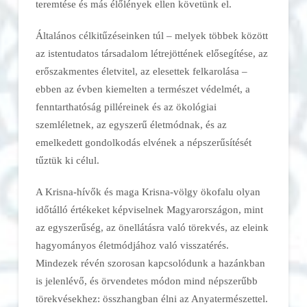
teremtése és más élőlények ellen követünk el.
Általános célkitűzéseinken túl – melyek többek között
az istentudatos társadalom létrejöttének elősegítése, az
erőszakmentes életvitel, az elesettek felkarolása –
ebben az évben kiemelten a természet védelmét, a
fenntarthatóság pilléreinek és az ökológiai
szemléletnek, az egyszerű életmódnak, és az
emelkedett gondolkodás elvének a népszerűsítését
tűztük ki célul.
A Krisna-hívők és maga Krisna-völgy ökofalu olyan
időtálló értékeket képviselnek Magyarországon, mint
az egyszerűség, az önellátásra való törekvés, az eleink
hagyományos életmódjához való visszatérés.
Mindezek révén szorosan kapcsolódunk a hazánkban
is jelenlévő, és örvendetes módon mind népszerűbb
törekvésekhez: összhangban élni az Anyatermészettel.