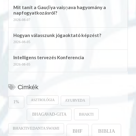
Mit tanít a Gauḍīya vaiṣṇava hagyomány a
napfogyatkozásról?
2026-08-07
Hogyan válasszunk jógaoktató képzést?
2026-08-05
Intelligens tervezés Konferencia
2026-08-05
Cimkék
ASZTROLÓGIA
AYURVEDA
1%
BHAKTI
BHAGAVAD-GITA
BHAKTIVEDANTA SWAMI
BHF
BIBLIA