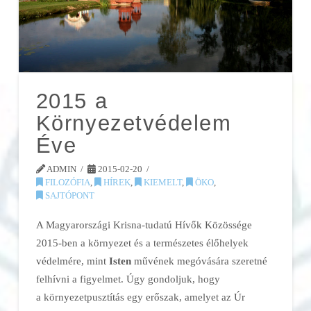
2015 a
Környezetvédelem
Éve
ADMIN
2015-02-20
FILOZÓFIA
,
HÍREK
,
KIEMELT
,
ÖKO
,
SAJTÓPONT
A Magyarországi Krisna-tudatú Hívők Közössége
2015-ben a környezet és a természetes élőhelyek
védelmére, mint
Isten
művének megóvására szeretné
felhívni a figyelmet. Úgy gondoljuk, hogy
a környezetpusztítás egy erőszak, amelyet az Úr