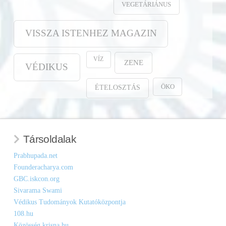
VEGETÁRIÁNUS
VISSZA ISTENHEZ MAGAZIN
VÍZ
ZENE
VÉDIKUS
ÖKO
ÉTELOSZTÁS
Társoldalak
Prabhupada.net
Founderacharya.com
GBC.iskcon.org
Sivarama Swami
Védikus Tudományok Kutatóközpontja
108.hu
Közösség.krisna.hu