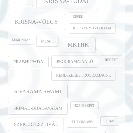
KRISNA-TUDAT
KÉPEK
KRISNA-VÖLGY
KÖRNYEZETVÉDELEM
LEMONDÁS
MESÉK
MKTHK
RECEPT
PROGRAMAJÁNLÓ
PRABHUPADA
RENDSZERES PROGRAMJAINK
SIVARAMA SWAMI
SZANSZKRIT
SRIMAD-BHAGAVATAM
TUDÁS
TUDOMÁNY
SZEKÉRFESZTIVÁL