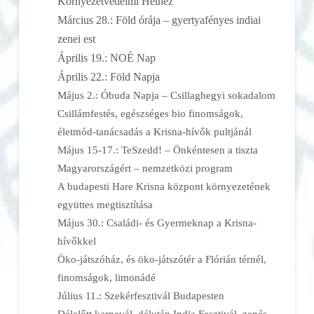
Környezetvédelmi Héthez
Március 28.: Föld órája – gyertyafényes indiai
zenei est
Április 19.: NOÉ Nap
Április 22.: Föld Napja
Május 2.: Óbuda Napja – Csillaghegyi sokadalom
Csillámfestés, egészséges bio finomságok,
életmód-tanácsadás a Krisna-hívők pultjánál
Május 15-17.: TeSzedd! – Önkéntesen a tiszta
Magyarországért – nemzetközi program
A budapesti Hare Krisna központ környezetének
együttes megtisztítása
Május 30.: Családi- és Gyermeknap a Krisna-
hívőkkel
Öko-játszóház, és öko-játszótér a Flórián térnél,
finomságok, limonádé
Július 11.: Szekérfesztivál Budapesten
Délelőtt karnevál, délután India Fesztivál, zenés